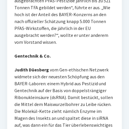
ausgebrachten PFAS-Pestizide jährlich bis zu 521
Tonnen TFA gebildet werden“, führte er aus. „Wie
hoch ist der Anteil des BAYER-Konzerns an den
nach offizieller Schätzung knapp 5.000 Tonnen
PFAS-Wirkstoffen, die jährlich in der EU
ausgebracht werden?“, wollte er unter anderem
vom Vorstand wissen.
Gentechnik & Co.
Judith Düesberg
vom Gen-ethischen Netzwerk
widmete sich der neuesten Schöpfung aus den
BAYER-Laboren: einem Hybrid aus Pestizid und
Gentechnik auf der Basis von doppelsträngiger
Ribonukleinsäure (dsRNA). Damit bestückt, sollen
die Mittel dem Maiswurzelbohrer zu Leibe rücken.
Die Molekül-Kette zieht nämlich Enzyme im
Magen des Insekts an und spaltet diese in siRNA
auf, was dann ein für das Tier überlebenswichtiges