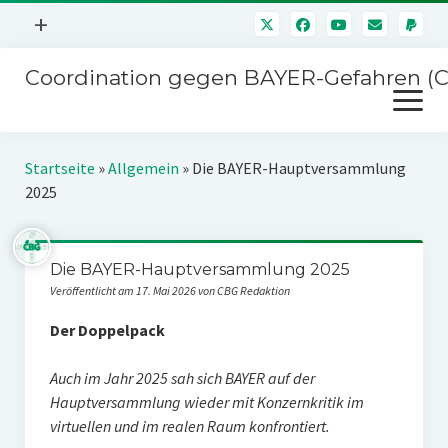
Menü
+
öffnen
Coordination gegen BAYER-Gefahren (
Mitmachen
Menü
Newsletter
öffnen
Presse
Kampagnen
Startseite
»
Allgemein
»
Die BAYER-Hauptversammlung
Über uns
2025
BAYER-Hauptversammlungen
Kontakt
Stichwort BAYER
Impressum
Die BAYER-Hauptversammlung 2025
Jahrestagung
Veröffentlicht am 17. Mai 2026 von CBG Redaktion
Störfälle
Der Doppelpack
SPENDEN
Auch im Jahr 2025 sah sich BAYER auf der
Hauptversammlung wieder mit Konzernkritik im
virtuellen und im realen Raum konfrontiert.