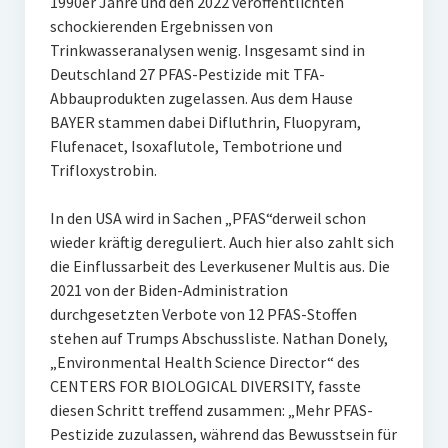
1990er Jahre und den 2022 veröffentlichten
schockierenden Ergebnissen von
Trinkwasseranalysen wenig. Insgesamt sind in
Deutschland 27 PFAS-Pestizide mit TFA-
Abbauprodukten zugelassen. Aus dem Hause
BAYER stammen dabei Difluthrin, Fluopyram,
Flufenacet, Isoxaflutole, Tembotrione und
Trifloxystrobin.
In den USA wird in Sachen „PFAS“derweil schon
wieder kräftig dereguliert. Auch hier also zahlt sich
die Einflussarbeit des Leverkusener Multis aus. Die
2021 von der Biden-Administration
durchgesetzten Verbote von 12 PFAS-Stoffen
stehen auf Trumps Abschussliste. Nathan Donely,
„Environmental Health Science Director“ des
CENTERS FOR BIOLOGICAL DIVERSITY, fasste
diesen Schritt treffend zusammen: „Mehr PFAS-
Pestizide zuzulassen, während das Bewusstsein für