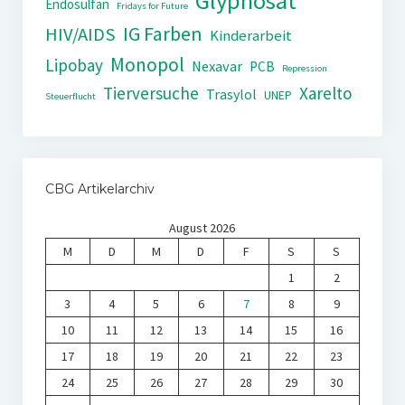
Glyphosat
Endosulfan
Fridays for Future
IG Farben
HIV/AIDS
Kinderarbeit
Monopol
Lipobay
Nexavar
PCB
Repression
Tierversuche
Xarelto
Trasylol
UNEP
Steuerflucht
CBG Artikelarchiv
August 2026
M
D
M
D
F
S
S
1
2
3
4
5
6
7
8
9
10
11
12
13
14
15
16
17
18
19
20
21
22
23
24
25
26
27
28
29
30