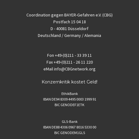
Coordination gegen BAYER-Gefahren e.V. (CBG)
Postfach 15 04 18
D - 40081 Düsseldorf
Deutschland / Germany / Alemania
Fon
+49-(0)211 - 33 39 11
Fax
+49-(0)211 - 26 11 220
eMail
info@CBGnetwork.org
Konzernkritik kostet Geld!
EthikBank
IBAN DE94 8309 4495 0003 1999 91
BIC GENODEF1ETK
GLS-Bank
IBAN DE88 4306 0967 8016 5330 00
BIC GENODEM1GLS