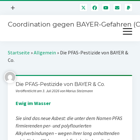
Menü
+
öffnen
Coordination gegen BAYER-Gefahren (
Mitmachen
Menü
Newsletter
öffnen
Presse
Kampagnen
Startseite
»
Allgemein
»
Die PFAS-Pestizide von BAYER &
Über uns
Co.
BAYER-Hauptversammlungen
Kontakt
Stichwort BAYER
Impressum
Die PFAS-Pestizide von BAYER & Co.
Jahrestagung
Veröffentlicht am 3. Juli 2026 von Marius Stelzmann
Störfälle
Ewig im Wasser
SPENDEN
Sie sind das neue Asbest: die unter dem Namen PFAS
firmierenden per- und polyflourierten
Alkylverbindungen – wegen ihrer lang anhaltenden