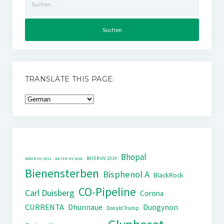
nach:
TRANSLATE THIS PAGE:
Bhopal
BAYER HV 2019
BAYER HV 2011
BAYER HV 2018
Bienensterben
Bisphenol A
BlackRock
CO-Pipeline
Carl Duisberg
Corona
CURRENTA
Dhünnaue
Duogynon
Donald Trump