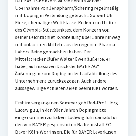
Der BAYER-Konzern wurde bereits vor der
Übernahme von Jenapharm/Schering regelmäßig
mit Doping in Verbindung gebracht. So warf Uli
Eicke, ehemaliger Weltklasse-Ruderer und Leiter
des Olympia-Stützpunktes, dem Konzern vor,
seiner Leichtathletik-Abteilung über Jahre hinweg
mit unlauteren Mitteln aus den eigenen Pharma-
Labors Beine gemacht zu haben. Der
Mittelstreckenläufer Walter Ewen äußerte, er
habe „auf massiven Druck der BAYER AG“
Äußerungen zum Doping in der Laufabteilung des
Unternehmens zurückgezogen. Auch andere
aussagewillige Athleten seien beeinflußt worden.
Erst im vergangenen Sommer gab Rad-Profi Jörg
Ludewig zu, in den 90er Jahren Dopingmittel
eingenommen zu haben. Ludewig fuhr damals für
den von BAYER gesponsorten Radrennstall EC
Bayer Köln-Worringen. Die für BAYER Leverkusen