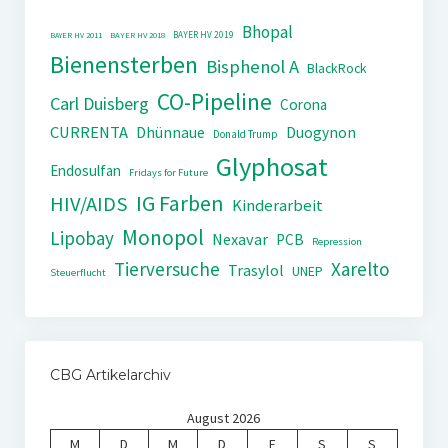
Bhopal
BAYER HV 2019
BAYER HV 2011
BAYER HV 2018
Bienensterben
Bisphenol A
BlackRock
CO-Pipeline
Carl Duisberg
Corona
CURRENTA
Dhünnaue
Duogynon
Donald Trump
Glyphosat
Endosulfan
Fridays for Future
IG Farben
HIV/AIDS
Kinderarbeit
Monopol
Lipobay
Nexavar
PCB
Repression
Tierversuche
Xarelto
Trasylol
UNEP
Steuerflucht
CBG Artikelarchiv
August 2026
M
D
M
D
F
S
S