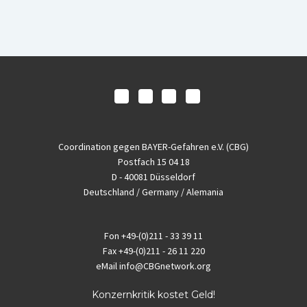
Coordination gegen BAYER-Gefahren e.V. (CBG)
Postfach 15 04 18
D - 40081 Düsseldorf
Deutschland / Germany / Alemania
Fon
+49-(0)211 - 33 39 11
Fax
+49-(0)211 - 26 11 220
eMail
info@CBGnetwork.org
Konzernkritik kostet Geld!