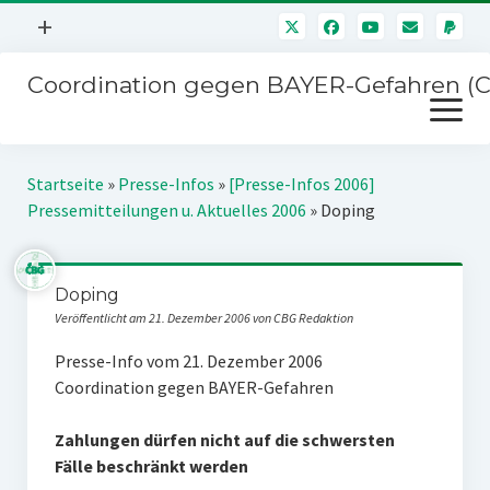
Menü
+
öffnen
Coordination gegen BAYER-Gefahren (
Mitmachen
Menü
Newsletter
öffnen
Presse
Kampagnen
Startseite
»
Presse-Infos
»
[Presse-Infos 2006]
Über uns
Pressemitteilungen u. Aktuelles 2006
»
Doping
BAYER-Hauptversammlungen
Kontakt
Stichwort BAYER
Impressum
Doping
Jahrestagung
Veröffentlicht am 21. Dezember 2006 von CBG Redaktion
Störfälle
Presse-Info vom 21. Dezember 2006
SPENDEN
Coordination gegen BAYER-Gefahren
Zahlungen dürfen nicht auf die schwersten
Fälle beschränkt werden