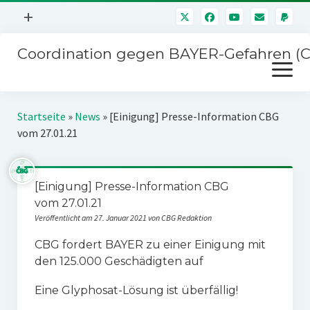
Menü
+
öffnen
Coordination gegen BAYER-Gefahren (
Mitmachen
Menü
Newsletter
öffnen
Presse
Kampagnen
Startseite
»
News
»
[Einigung] Presse-Information CBG
Über uns
vom 27.01.21
BAYER-Hauptversammlungen
Kontakt
Stichwort BAYER
Impressum
[Einigung] Presse-Information CBG
Jahrestagung
vom 27.01.21
Störfälle
Veröffentlicht am 27. Januar 2021 von CBG Redaktion
SPENDEN
CBG fordert BAYER zu einer Einigung mit
den 125.000 Geschädigten auf
Eine Glyphosat-Lösung ist überfällig!