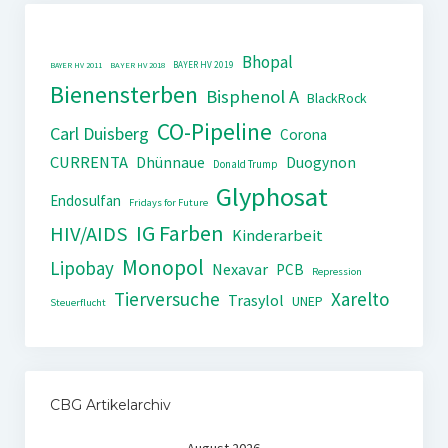
Bhopal
BAYER HV 2019
BAYER HV 2011
BAYER HV 2018
Bienensterben
Bisphenol A
BlackRock
CO-Pipeline
Carl Duisberg
Corona
CURRENTA
Dhünnaue
Duogynon
Donald Trump
Glyphosat
Endosulfan
Fridays for Future
IG Farben
HIV/AIDS
Kinderarbeit
Monopol
Lipobay
Nexavar
PCB
Repression
Tierversuche
Xarelto
Trasylol
UNEP
Steuerflucht
CBG Artikelarchiv