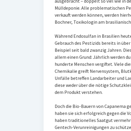
ausgebracht – doppelt so viel wie in de
Mülldeponie. Alle problematischen Pe
verkauft werden können, werden hierhe
Bochner, Toxikologin am brasilianische
Während Endosulfan in Brasilien heut
Gebrauch des Pestizids bereits in übe
Beispiel seit bald zwanzig Jahren. Die
allem einen Grund: Jährlich werden d
hunderte Menschen vergiftet. Viele die
Chemikalie greift Nervensystem, Blutk
Unfälle betreffen Landarbeiter und La
diese weder über die nötige Schutzkle
dem Produkt verstehen.
Doch die Bio-Bauern von Capanema geb
haben sie sich erfolgreich gegen die V
haben traditionelles Saatgut vermehr
Gentech-Verunreinigungen zu schütze