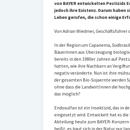
von BAYER entwickelten Pestizids E
jedoch ihre Existenz. Darum haben s
Leben gerufen, die schon einige Erf
Von Adrian Wiedmer, Geschäftsführer 
In der Region um Capanema, Südbrasil
Bäuerinnen aus Überzeugung biologisc
bereits in den 1980er Jahren auf Pest
hatten, wie ihre Nachbarn an Vergiftu
negativ veränderte. Nun ist ihre mühs
der gesamten Bio-Sojaernte werden S
ohne dass die LandwirtInnen die hoch
das möglich?
Endosulfan ist ein Insektizid, das in 
eingesetzt wird. Entwickelt hat es d
Abteilung heute zum BAYER-Konzern ge
heißt, es baut sich in der Natur nur l