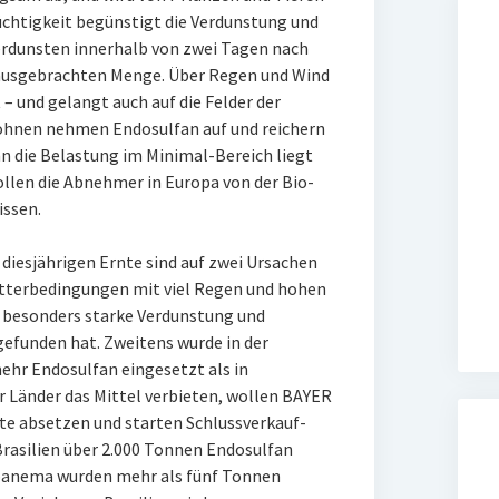
lüchtigkeit begünstigt die Verdunstung und
verdunsten innerhalb von zwei Tagen nach
 ausgebrachten Menge. Über Regen und Wind
 – und gelangt auch auf die Felder der
bohnen nehmen Endosulfan auf und reichern
n die Belastung im Minimal-Bereich liegt
ollen die Abnehmer in Europa von der Bio-
issen.
diesjährigen Ernte sind auf zwei Ursachen
etterbedingungen mit viel Regen und hohen
 besonders starke Verdunstung und
gefunden hat. Zweitens wurde in der
ehr Endosulfan eingesetzt als in
 Länder das Mittel verbieten, wollen BAYER
kte absetzen und starten Schlussverkauf-
Brasilien über 2.000 Tonnen Endosulfan
apanema wurden mehr als fünf Tonnen