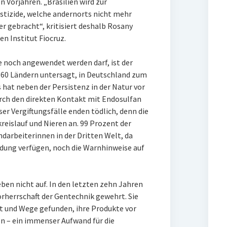
n Vorjahren. „Brasilien wird zur
stizide, welche andernorts nicht mehr
r gebracht“, kritisiert deshalb Rosany
n Institut Fiocruz.
e noch angewendet werden darf, ist der
r 60 Ländern untersagt, in Deutschland zum
s hat neben der Persistenz in der Natur vor
urch den direkten Kontakt mit Endosulfan
ser Vergiftungsfälle enden tödlich, denn die
reislauf und Nieren an. 99 Prozent der
ndarbeiterinnen in der Dritten Welt, da
idung verfügen, noch die Warnhinweise auf
en nicht auf. In den letzten zehn Jahren
orherrschaft der Gentechnik gewehrt. Sie
t und Wege gefunden, ihre Produkte vor
n – ein immenser Aufwand für die