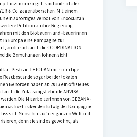
npflanzen umzingelt sind und sich der
ER & Co. gegenübersehen. Mit einem
un ein sofortiges Verbot von Endosulfan
 weitere Petition an ihre Regierung
 Jahren mit den Biobauern und -bäuerinnen
 in Europa eine Kampagne zur
ert, an der sich auch die COORDINATION
d die Bemühungen lohnen sich!
ulfan-Pestizid THIODAN mit sofortiger
Restbestände sogar bei der lokalen
chen Behörden haben ab 2013 ein offizielles
d auch die Zulassungsbehörde ANVISA
u werden. Die MitarbeiterInnen von GEBANA-
euen sich sehr über den Erfolg der Kampagne
dass sich Menschen auf der ganzen Welt mit
sieren, denn sie sind es gewohnt, als