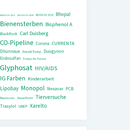
Bhopal
BAYER HV 2019
BAYER HV 2011
BAYER HV 2018
Bienensterben
Bisphenol A
Carl Duisberg
BlackRock
CO-Pipeline
CURRENTA
Corona
Dhünnaue
Duogynon
Donald Trump
Endosulfan
Fridays for Future
Glyphosat
HIV/AIDS
IG Farben
Kinderarbeit
Monopol
Lipobay
Nexavar
PCB
Tierversuche
Repression
Steuerflucht
Xarelto
Trasylol
UNEP