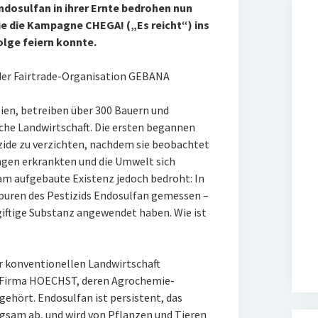
ndosulfan in ihrer Ernte bedrohen nun
ie die Kampagne CHEGA! („Es reicht“) ins
olge feiern konnte.
der Fairtrade-Organisation GEBANA
ien, betreiben über 300 Bauern und
he Landwirtschaft. Die ersten begannen
izide zu verzichten, nachdem sie beobachtet
ngen erkrankten und die Umwelt sich
am aufgebaute Existenz jedoch bedroht: In
puren des Pestizids Endosulfan gemessen –
giftige Substanz angewendet haben. Wie ist
der konventionellen Landwirtschaft
ie Firma HOECHST, deren Agrochemie-
hört. Endosulfan ist persistent, das
angsam ab, und wird von Pflanzen und Tieren