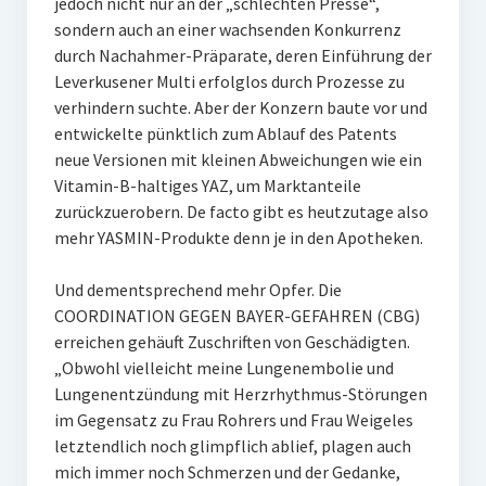
jedoch nicht nur an der „schlechten Presse“,
sondern auch an einer wachsenden Konkurrenz
durch Nachahmer-Präparate, deren Einführung der
Leverkusener Multi erfolglos durch Prozesse zu
verhindern suchte. Aber der Konzern baute vor und
entwickelte pünktlich zum Ablauf des Patents
neue Versionen mit kleinen Abweichungen wie ein
Vitamin-B-haltiges YAZ, um Marktanteile
zurückzuerobern. De facto gibt es heutzutage also
mehr YASMIN-Produkte denn je in den Apotheken.
Und dementsprechend mehr Opfer. Die
COORDINATION GEGEN BAYER-GEFAHREN (CBG)
erreichen gehäuft Zuschriften von Geschädigten.
„Obwohl vielleicht meine Lungenembolie und
Lungenentzündung mit Herzrhythmus-Störungen
im Gegensatz zu Frau Rohrers und Frau Weigeles
letztendlich noch glimpflich ablief, plagen auch
mich immer noch Schmerzen und der Gedanke,