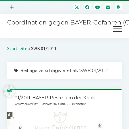
Menü
+
öffnen
Coordination gegen BAYER-Gefahren (
Mitmachen
Menü
Newsletter
öffnen
Presse
Kampagnen
Startseite
»
SWB 01/2011
Über uns
BAYER-Hauptversammlungen
Kontakt
Beiträge verschlagwortet als “SWB 01/2011”
Stichwort BAYER
Impressum
Jahrestagung
Störfälle
01/2011: BAYER-Pestizid in der Kritik
SPENDEN
Veröffentlicht am 1. Januar 2011 von CBG Redaktion