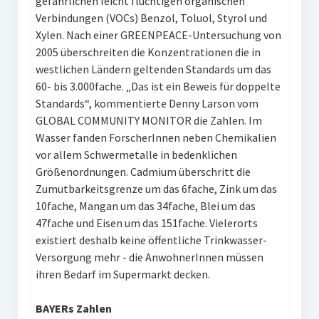
gefährlichen leicht flüchtigen organischen
Verbindungen (VOCs) Benzol, Toluol, Styrol und
Xylen. Nach einer GREENPEACE-Untersuchung von
2005 überschreiten die Konzentrationen die in
westlichen Ländern geltenden Standards um das
60- bis 3.000fache. „Das ist ein Beweis für doppelte
Standards“, kommentierte Denny Larson vom
GLOBAL COMMUNITY MONITOR die Zahlen. Im
Wasser fanden ForscherInnen neben Chemikalien
vor allem Schwermetalle in bedenklichen
Größenordnungen. Cadmium überschritt die
Zumutbarkeitsgrenze um das 6fache, Zink um das
10fache, Mangan um das 34fache, Blei um das
47fache und Eisen um das 151fache. Vielerorts
existiert deshalb keine öffentliche Trinkwasser-
Versorgung mehr - die AnwohnerInnen müssen
ihren Bedarf im Supermarkt decken.
BAYERs Zahlen