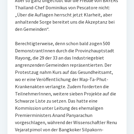
Aber so ganz ungetrübt war die Freude von BAYERs
Thailand-Chef Dominikus von Pescatore nicht:
„Über die Auflagen herrscht jetzt Klarheit, aber
anhaltende Sorge bereitet uns die Akzeptanz bei
den Gemeinden“.
Berechtigterweise, denn schon bald zogen 500
DemonstrantInnen durch die Provinzhauptstadt
Rayong, die 29 der 33 an das Industriegebiet
angrenzenden Gemeinden repräsentierten. Der
Protestzug nahm Kurs auf das Gesundheitsamt,
wo er eine Veröffentlichung der Map-Ta-Phut-
Krankenakten verlangte. Zudem forderten die
TeilnehmerInnen, weitere sieben Projekte auf die
Schwarze Liste zu setzen. Das hatte eine
Kommission unter Leitung des ehemaligen
Premierministers Anand Panyarachun
vorgeschlagen, während der Wissenschaftler Renu
Vejaratpimol von der Bangkoker Silpakorn-