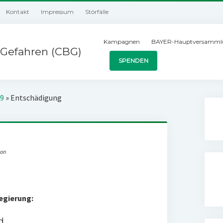
Kontakt
Impressum
Störfälle
Kampagnen
BAYER-Hauptversamml
Gefahren (CBG)
SPENDEN
99
»
Entschädigung
ion
egierung:
d