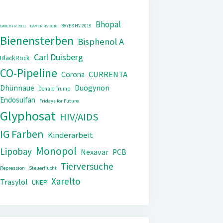
Bhopal
BAYER HV 2019
BAYER HV 2011
BAYER HV 2018
Bienensterben
Bisphenol A
Carl Duisberg
BlackRock
CO-Pipeline
CURRENTA
Corona
Dhünnaue
Duogynon
Donald Trump
Endosulfan
Fridays for Future
Glyphosat
HIV/AIDS
IG Farben
Kinderarbeit
Monopol
Lipobay
Nexavar
PCB
Tierversuche
Repression
Steuerflucht
Xarelto
Trasylol
UNEP