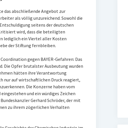
te das abschließende Angebot zur
iter als völlig unzureichend. Sowohl die
 Entschuldigung seitens der deutschen
tisiert wird, dass die beteiligten
lediglich ein Viertel aller Kosten
be der Stiftung fernbleiben.
 Coordination gegen BAYER-Gefahren: Das
nd. Die Opfer brutalster Ausbeutung wurden
rnehmen hätten ihre Verantwortung
 nur auf wirtschaftlichen Druck reagiert,
anzuerkennen. Die Konzerne haben vom
uld eingestehen und ein würdiges Zeichen
h Bundeskanzler Gerhard Schröder, der mit
rmen zu ihrem zögerlichen Verhalten
die Geschichte der Chemischen Industrie im