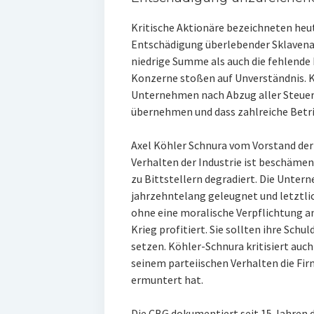
Kritische Aktionäre bezeichneten heu
Entschädigung überlebender Sklavenarbe
niedrige Summe als auch die fehlende
Konzerne stoßen auf Unverständnis. Kri
Unternehmen nach Abzug aller Steuern 
übernehmen und dass zahlreiche Betrie
Axel Köhler Schnura vom Vorstand der
Verhalten der Industrie ist beschäme
zu Bittstellern degradiert. Die Unte
jahrzehntelang geleugnet und letztlich
ohne eine moralische Verpflichtung 
Krieg profitiert. Sie sollten ihre Sch
setzen. Köhler-Schnura kritisiert auc
seinem parteiischen Verhalten die Fi
ermuntert hat.
Die CBG dokumentiert seit 15 Jahren 