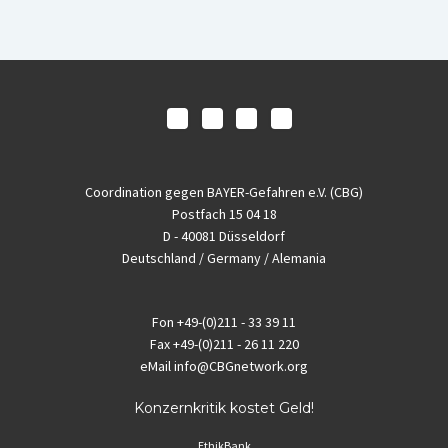
Coordination gegen BAYER-Gefahren e.V. (CBG)
Postfach 15 04 18
D - 40081 Düsseldorf
Deutschland / Germany / Alemania
Fon
+49-(0)211 - 33 39 11
Fax
+49-(0)211 - 26 11 220
eMail
info@CBGnetwork.org
Konzernkritik kostet Geld!
EthikBank