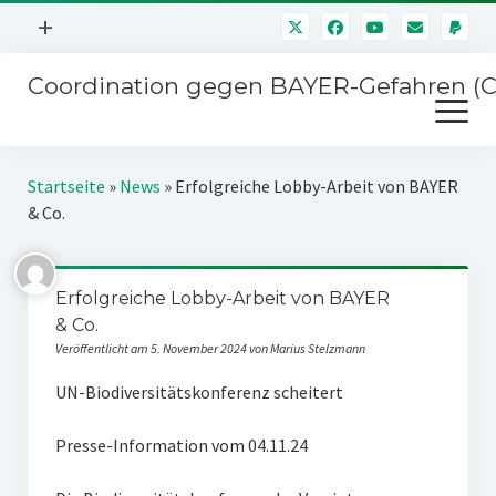
Menü
+
öffnen
Coordination gegen BAYER-Gefahren (
Mitmachen
Menü
Newsletter
öffnen
Presse
Kampagnen
Startseite
»
News
»
Erfolgreiche Lobby-Arbeit von BAYER
Über uns
& Co.
BAYER-Hauptversammlungen
Kontakt
Stichwort BAYER
Impressum
Erfolgreiche Lobby-Arbeit von BAYER
Jahrestagung
& Co.
Störfälle
Veröffentlicht am 5. November 2024 von Marius Stelzmann
SPENDEN
UN-Biodiversitätskonferenz scheitert
Presse-Information vom 04.11.24