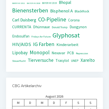
Bhopal
BAYER HV 2019
BAYER HV 2011
BAYER HV 2018
Bienensterben
Bisphenol A
BlackRock
CO-Pipeline
Carl Duisberg
Corona
CURRENTA
Dhünnaue
Duogynon
Donald Trump
Glyphosat
Endosulfan
Fridays for Future
IG Farben
HIV/AIDS
Kinderarbeit
Monopol
Lipobay
Nexavar
PCB
Repression
Tierversuche
Xarelto
Trasylol
UNEP
Steuerflucht
CBG Artikelarchiv
August 2026
M
D
M
D
F
S
S