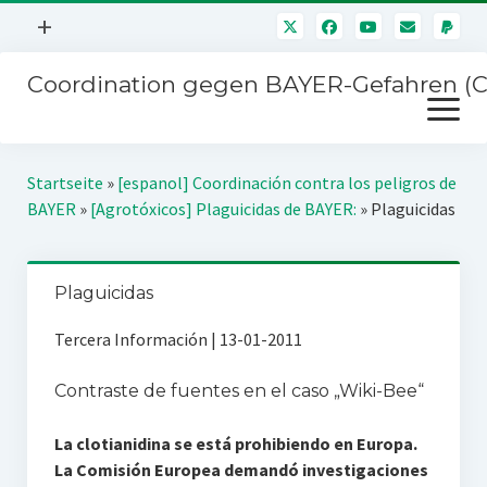
Menü
+
öffnen
Coordination gegen BAYER-Gefahren (
Mitmachen
Menü
Newsletter
öffnen
Presse
Kampagnen
Startseite
»
[espanol] Coordinación contra los peligros de
Über uns
BAYER
»
[Agrotóxicos] Plaguicidas de BAYER:
»
Plaguicidas
BAYER-Hauptversammlungen
Kontakt
Stichwort BAYER
Impressum
Plaguicidas
Jahrestagung
Störfälle
Tercera Información | 13-01-2011
SPENDEN
Contraste de fuentes en el caso „Wiki-Bee“
La clotianidina se está prohibiendo en Europa.
La Comisión Europea demandó investigaciones