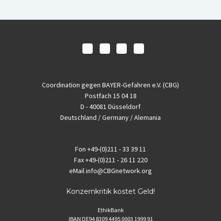
Coordination gegen BAYER-Gefahren e.V. (CBG)
Postfach 15 04 18
D - 40081 Düsseldorf
Deutschland / Germany / Alemania
Fon
+49-(0)211 - 33 39 11
Fax
+49-(0)211 - 26 11 220
eMail
info@CBGnetwork.org
Konzernkritik kostet Geld!
EthikBank
IBAN DE94 8309 4495 0003 1999 91