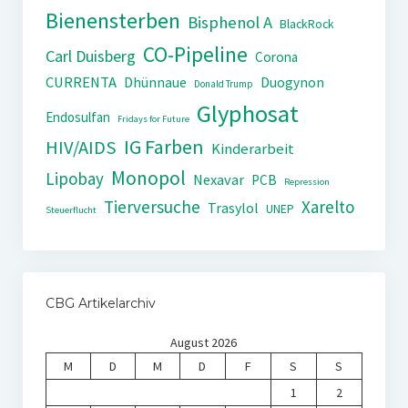
Bienensterben
Bisphenol A
BlackRock
CO-Pipeline
Carl Duisberg
Corona
CURRENTA
Dhünnaue
Duogynon
Donald Trump
Glyphosat
Endosulfan
Fridays for Future
IG Farben
HIV/AIDS
Kinderarbeit
Monopol
Lipobay
Nexavar
PCB
Repression
Tierversuche
Xarelto
Trasylol
UNEP
Steuerflucht
CBG Artikelarchiv
August 2026
M
D
M
D
F
S
S
1
2