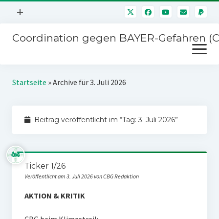
Menü
+
öffnen
Coordination gegen BAYER-Gefahren (
Mitmachen
Menü
Newsletter
öffnen
Presse
Kampagnen
Startseite
»
Archive für 3. Juli 2026
Über uns
BAYER-Hauptversammlungen
Kontakt
Beitrag veröffentlicht im “Tag:
3. Juli 2026
”
Stichwort BAYER
Impressum
Jahrestagung
Störfälle
Ticker 1/26
SPENDEN
Veröffentlicht am 3. Juli 2026 von CBG Redaktion
AKTION & KRITIK