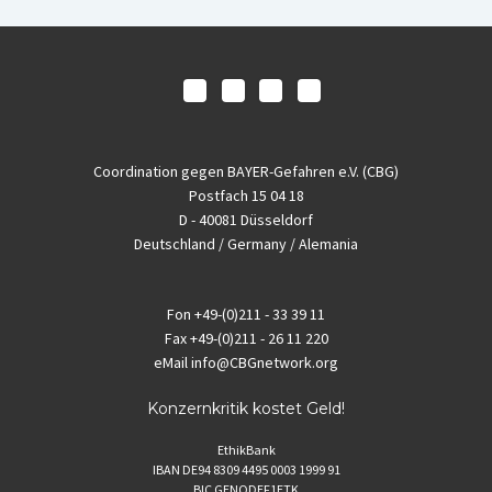
Coordination gegen BAYER-Gefahren e.V. (CBG)
Postfach 15 04 18
D - 40081 Düsseldorf
Deutschland / Germany / Alemania
Fon
+49-(0)211 - 33 39 11
Fax
+49-(0)211 - 26 11 220
eMail
info@CBGnetwork.org
Konzernkritik kostet Geld!
EthikBank
IBAN DE94 8309 4495 0003 1999 91
BIC GENODEF1ETK