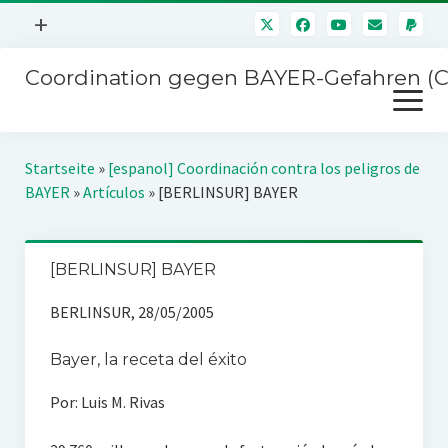
Menü
+
öffnen
Coordination gegen BAYER-Gefahren (
Mitmachen
Menü
Newsletter
öffnen
Presse
Kampagnen
Startseite
»
[espanol] Coordinación contra los peligros de
Über uns
BAYER
»
Artículos
»
[BERLINSUR] BAYER
BAYER-Hauptversammlungen
Kontakt
Stichwort BAYER
Impressum
[BERLINSUR] BAYER
Jahrestagung
Störfälle
BERLINSUR, 28/05/2005
SPENDEN
Bayer, la receta del éxito
Por: Luis M. Rivas