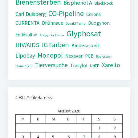
Bienensterben
Bisphenol A
BlackRock
CO-Pipeline
Carl Duisberg
Corona
CURRENTA
Dhünnaue
Duogynon
Donald Trump
Glyphosat
Endosulfan
Fridays for Future
IG Farben
HIV/AIDS
Kinderarbeit
Monopol
Lipobay
Nexavar
PCB
Repression
Tierversuche
Xarelto
Trasylol
UNEP
Steuerflucht
CBG Artikelarchiv
August 2026
M
D
M
D
F
S
S
1
2
3
4
5
6
7
8
9