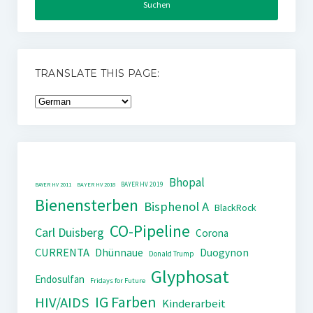
TRANSLATE THIS PAGE:
Bhopal
BAYER HV 2019
BAYER HV 2011
BAYER HV 2018
Bienensterben
Bisphenol A
BlackRock
CO-Pipeline
Carl Duisberg
Corona
CURRENTA
Dhünnaue
Duogynon
Donald Trump
Glyphosat
Endosulfan
Fridays for Future
IG Farben
HIV/AIDS
Kinderarbeit