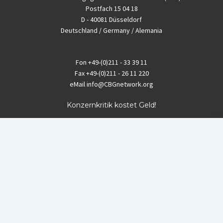
Postfach 15 04 18
D - 40081 Düsseldorf
Deutschland / Germany / Alemania
Fon
+49-(0)211 - 33 39 11
Fax
+49-(0)211 - 26 11 220
eMail
info@CBGnetwork.org
Konzernkritik kostet Geld!
EthikBank
IBAN DE94 8309 4495 0003 1999 91
BIC GENODEF1ETK
GLS-Bank
IBAN DE88 4306 0967 8016 5330 00
BIC GENODEM1GLS
Postfinance (Schweiz)
IBAN CH06 0900 0000 1578 8209 4