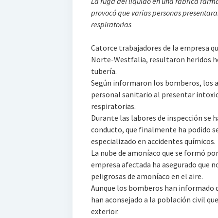
La fuga del líquido en una fábrica farma
provocó que varias personas presentaran 
respiratorias
Catorce trabajadores de la empresa q
Norte-Westfalia, resultaron heridos 
tubería.
Según informaron los bomberos, los af
personal sanitario al presentar intoxic
respiratorias.
Durante las labores de inspección se h
conducto, que finalmente ha podido se
especializado en accidentes químicos.
La nube de amoníaco que se formó por e
empresa afectada ha asegurado que n
peligrosas de amoníaco en el aire.
Aunque los bomberos han informado de
han aconsejado a la población civil q
exterior.