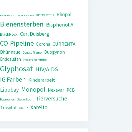
Bhopal
BAYER HV 2019
BAYER HV 2011
BAYER HV 2018
Bienensterben
Bisphenol A
Carl Duisberg
BlackRock
CO-Pipeline
CURRENTA
Corona
Dhünnaue
Duogynon
Donald Trump
Endosulfan
Fridays for Future
Glyphosat
HIV/AIDS
IG Farben
Kinderarbeit
Monopol
Lipobay
Nexavar
PCB
Tierversuche
Repression
Steuerflucht
Xarelto
Trasylol
UNEP