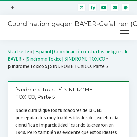
Menü
+
öffnen
Coordination gegen BAYER-Gefahren (
Mitmachen
Menü
Newsletter
öffnen
Presse
Kampagnen
Startseite
»
[espanol] Coordinación contra los peligros de
Über uns
BAYER
»
[Sindrome Toxico] SINDROME TOXICO
»
BAYER-Hauptversammlungen
[Sindrome Toxico 5] SINDROME TOXICO, Parte 5
Kontakt
Stichwort BAYER
Impressum
Jahrestagung
[Sindrome Toxico 5] SINDROME
Störfälle
TOXICO, Parte 5
SPENDEN
Nadie durará que los fundadores de la OMS
perseguian los muy loables ideales de „excelencia
cientifica e imparcialidad“ cuando la crearon en
1948. Pero también es evidente que estos ideales