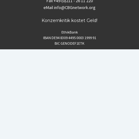
Fax
+49-(0)211 - 26 11 220
eMail
info@CBGnetwork.org
Konzernkritik kostet Geld!
EthikBank
IBAN DE94 8309 4495 0003 1999 91
BIC GENODEF1ETK
GLS-Bank
IBAN DE88 4306 0967 8016 5330 00
BIC GENODEM1GLS
Postfinance (Schweiz)
IBAN CH06 0900 0000 1578 8209 4
BIC POFICHBEXXX
Coordination gegen BAYER-Gefahren (CBG)
Startup Blog
von Compete Themes.