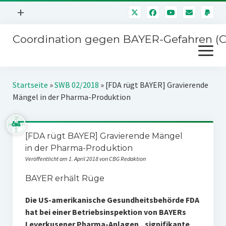
Menü
+
öffnen
Coordination gegen BAYER-Gefahren (
Mitmachen
Menü
Newsletter
öffnen
Presse
Kampagnen
Startseite
»
SWB 02/2018
»
[FDA rügt BAYER] Gravierende
Über uns
Mängel in der Pharma-Produktion
BAYER-Hauptversammlungen
Kontakt
Stichwort BAYER
Impressum
[FDA rügt BAYER] Gravierende Mängel
Jahrestagung
in der Pharma-Produktion
Störfälle
Veröffentlicht am 1. April 2018 von CBG Redaktion
SPENDEN
BAYER erhält Rüge
Die US-amerikanische Gesundheitsbehörde FDA
hat bei einer Betriebsinspektion von BAYERs
Leverkusener Pharma-Anlagen „signifikante