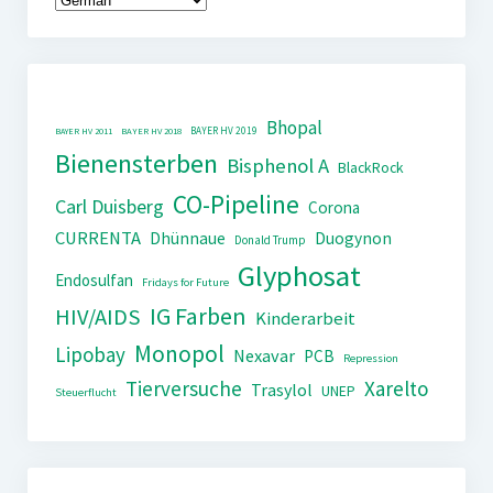
Bhopal
BAYER HV 2019
BAYER HV 2011
BAYER HV 2018
Bienensterben
Bisphenol A
BlackRock
CO-Pipeline
Carl Duisberg
Corona
CURRENTA
Dhünnaue
Duogynon
Donald Trump
Glyphosat
Endosulfan
Fridays for Future
IG Farben
HIV/AIDS
Kinderarbeit
Monopol
Lipobay
Nexavar
PCB
Repression
Tierversuche
Xarelto
Trasylol
UNEP
Steuerflucht