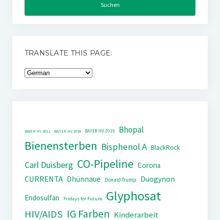
TRANSLATE THIS PAGE:
Bhopal
BAYER HV 2019
BAYER HV 2011
BAYER HV 2018
Bienensterben
Bisphenol A
BlackRock
CO-Pipeline
Carl Duisberg
Corona
CURRENTA
Dhünnaue
Duogynon
Donald Trump
Glyphosat
Endosulfan
Fridays for Future
IG Farben
HIV/AIDS
Kinderarbeit