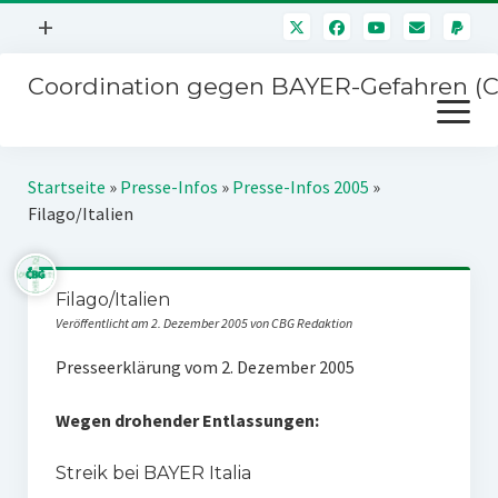
Menü
+
öffnen
Coordination gegen BAYER-Gefahren (
Mitmachen
Menü
Newsletter
öffnen
Presse
Kampagnen
Startseite
»
Presse-Infos
»
Presse-Infos 2005
»
Über uns
Filago/Italien
BAYER-Hauptversammlungen
Kontakt
Stichwort BAYER
Impressum
Filago/Italien
Jahrestagung
Veröffentlicht am 2. Dezember 2005 von CBG Redaktion
Störfälle
Presseerklärung vom 2. Dezember 2005
SPENDEN
Wegen drohender Entlassungen:
Streik bei BAYER Italia