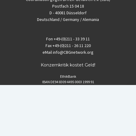
Postfach 15 04 18
D - 40081 Düsseldorf
Deutschland / Germany / Alemania
Fon
+49-(0)211 - 33 39 11
Fax
+49-(0)211 - 26 11 220
eMail
info@CBGnetwork.org
Konzernkritik kostet Geld!
EthikBank
IBAN DE94 8309 4495 0003 1999 91
BIC GENODEF1ETK
GLS-Bank
IBAN DE88 4306 0967 8016 5330 00
BIC GENODEM1GLS
Postfinance (Schweiz)