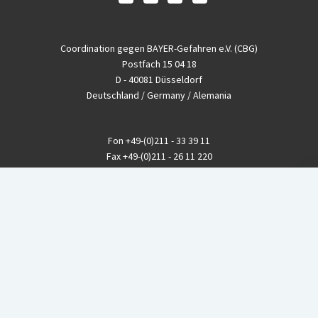
Coordination gegen BAYER-Gefahren e.V. (CBG)
Postfach 15 04 18
D - 40081 Düsseldorf
Deutschland / Germany / Alemania
Fon
+49-(0)211 - 33 39 11
Fax
+49-(0)211 - 26 11 220
eMail
info@CBGnetwork.org
Konzernkritik kostet Geld!
EthikBank
IBAN DE94 8309 4495 0003 1999 91
BIC GENODEF1ETK
GLS-Bank
IBAN DE88 4306 0967 8016 5330 00
BIC GENODEM1GLS