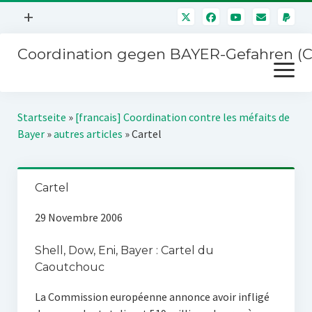
Menü
+
öffnen
Coordination gegen BAYER-Gefahren (
Mitmachen
Menü
Newsletter
öffnen
Presse
Kampagnen
Startseite
»
[francais] Coordination contre les méfaits de
Über uns
Bayer
»
autres articles
»
Cartel
BAYER-Hauptversammlungen
Kontakt
Stichwort BAYER
Impressum
Cartel
Jahrestagung
Störfälle
29 Novembre 2006
SPENDEN
Shell, Dow, Eni, Bayer : Cartel du
Caoutchouc
La Commission européenne annonce avoir infligé