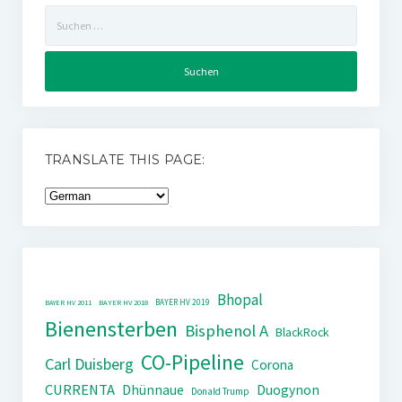
Suchen
nach:
TRANSLATE THIS PAGE:
Bhopal
BAYER HV 2019
BAYER HV 2011
BAYER HV 2018
Bienensterben
Bisphenol A
BlackRock
CO-Pipeline
Carl Duisberg
Corona
CURRENTA
Dhünnaue
Duogynon
Donald Trump