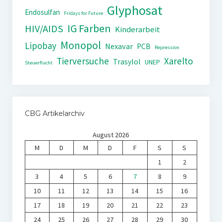
Glyphosat
Endosulfan
Fridays for Future
IG Farben
HIV/AIDS
Kinderarbeit
Monopol
Lipobay
Nexavar
PCB
Repression
Tierversuche
Xarelto
Trasylol
UNEP
Steuerflucht
CBG Artikelarchiv
August 2026
M
D
M
D
F
S
S
1
2
3
4
5
6
7
8
9
10
11
12
13
14
15
16
17
18
19
20
21
22
23
24
25
26
27
28
29
30