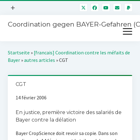
Menü
+
öffnen
Coordination gegen BAYER-Gefahren (
Mitmachen
Menü
Newsletter
öffnen
Presse
Kampagnen
Startseite
»
[francais] Coordination contre les méfaits de
Über uns
Bayer
»
autres articles
»
CGT
BAYER-Hauptversammlungen
Kontakt
Stichwort BAYER
Impressum
CGT
Jahrestagung
Störfälle
14 février 2006
SPENDEN
En justice, première victoire des salariés de
Bayer contre la délation
Bayer CropScience doit revoir sa copie. Dans son