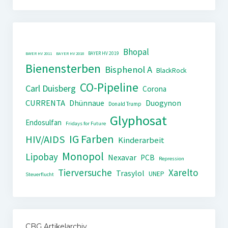
Bhopal
BAYER HV 2019
BAYER HV 2011
BAYER HV 2018
Bienensterben
Bisphenol A
BlackRock
CO-Pipeline
Carl Duisberg
Corona
CURRENTA
Dhünnaue
Duogynon
Donald Trump
Glyphosat
Endosulfan
Fridays for Future
IG Farben
HIV/AIDS
Kinderarbeit
Monopol
Lipobay
Nexavar
PCB
Repression
Tierversuche
Xarelto
Trasylol
UNEP
Steuerflucht
CBG Artikelarchiv