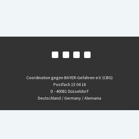
Coordination gegen BAYER-Gefahren e.V. (CBG)
Postfach 15 04 18
D - 40081 Düsseldorf
Deutschland / Germany / Alemania
Fon
+49-(0)211 - 33 39 11
Fax
+49-(0)211 - 26 11 220
eMail
info@CBGnetwork.org