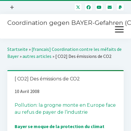
Menü
+
öffnen
Coordination gegen BAYER-Gefahren (
Mitmachen
Menü
Newsletter
öffnen
Presse
Kampagnen
Startseite
»
[francais] Coordination contre les méfaits de
Über uns
Bayer
»
autres articles
»
[ CO2] Des émissions de CO2
BAYER-Hauptversammlungen
Kontakt
Stichwort BAYER
Impressum
[ CO2] Des émissions de CO2
Jahrestagung
Störfälle
10 Avril 2008
SPENDEN
Pollution: la grogne monte en Europe face
au refus de payer de l’industrie
Bayer se moque de la protection du climat