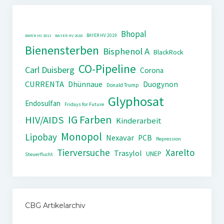
Bhopal
BAYER HV 2019
BAYER HV 2011
BAYER HV 2018
Bienensterben
Bisphenol A
BlackRock
CO-Pipeline
Carl Duisberg
Corona
CURRENTA
Dhünnaue
Duogynon
Donald Trump
Glyphosat
Endosulfan
Fridays for Future
IG Farben
HIV/AIDS
Kinderarbeit
Monopol
Lipobay
Nexavar
PCB
Repression
Tierversuche
Xarelto
Trasylol
UNEP
Steuerflucht
CBG Artikelarchiv