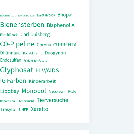
Bhopal
BAYER HV 2019
BAYER HV 2011
BAYER HV 2018
Bienensterben
Bisphenol A
Carl Duisberg
BlackRock
CO-Pipeline
CURRENTA
Corona
Dhünnaue
Duogynon
Donald Trump
Endosulfan
Fridays for Future
Glyphosat
HIV/AIDS
IG Farben
Kinderarbeit
Monopol
Lipobay
Nexavar
PCB
Tierversuche
Repression
Steuerflucht
Xarelto
Trasylol
UNEP