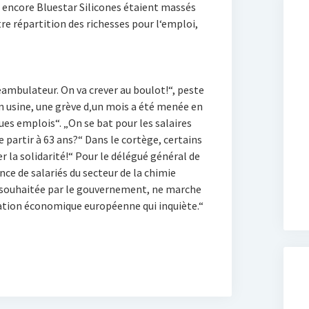
 encore Bluestar Silicones étaient massés
re répartition des richesses pour l‘emploi,
éambulateur. On va crever au boulot!“, peste
n usine, une grève d‚un mois a été menée en
es emplois“. „On se bat pour les salaires
 partir à 63 ans?“ Dans le cortège, certains
der la solidarité!“ Pour le délégué général de
nce de salariés du secteur de la chimie
c, souhaitée par le gouvernement, ne marche
tuation économique européenne qui inquiète.“