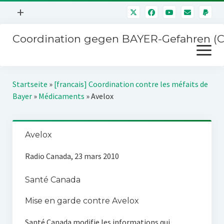
Menü
+
öffnen
Coordination gegen BAYER-Gefahren (
Mitmachen
Menü
Newsletter
öffnen
Presse
Kampagnen
Startseite
»
[francais] Coordination contre les méfaits de
Über uns
Bayer
»
Médicaments
»
Avelox
BAYER-Hauptversammlungen
Kontakt
Stichwort BAYER
Impressum
Avelox
Jahrestagung
Störfälle
Radio Canada, 23 mars 2010
SPENDEN
Santé Canada
Mise en garde contre Avelox
Santé Canada modifie les informations qui