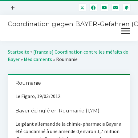
Menü
+
öffnen
Coordination gegen BAYER-Gefahren (
Mitmachen
Menü
Newsletter
öffnen
Presse
Kampagnen
Startseite
»
[francais] Coordination contre les méfaits de
Über uns
Bayer
»
Médicaments
»
Roumanie
BAYER-Hauptversammlungen
Kontakt
Stichwort BAYER
Impressum
Roumanie
Jahrestagung
Störfälle
Le Figaro, 19/03/2012
SPENDEN
Bayer épinglé en Roumanie (1,7M)
Le géant allemand de la chimie-pharmacie Bayer a
été condamné à une amende d‚environ 1,7 million