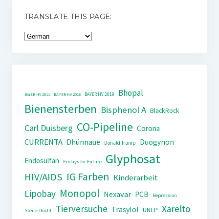
TRANSLATE THIS PAGE:
Bhopal
BAYER HV 2019
BAYER HV 2011
BAYER HV 2018
Bienensterben
Bisphenol A
BlackRock
CO-Pipeline
Carl Duisberg
Corona
CURRENTA
Dhünnaue
Duogynon
Donald Trump
Glyphosat
Endosulfan
Fridays for Future
IG Farben
HIV/AIDS
Kinderarbeit
Monopol
Lipobay
Nexavar
PCB
Repression
Tierversuche
Xarelto
Trasylol
UNEP
Steuerflucht