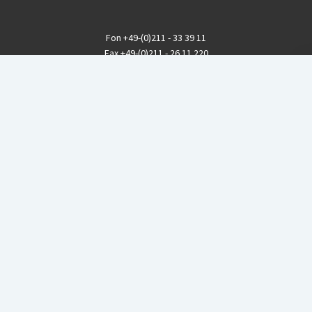
Fon
+49-(0)211 - 33 39 11
Fax
+49-(0)211 - 26 11 220
eMail
info@CBGnetwork.org
Konzernkritik kostet Geld!
EthikBank
IBAN DE94 8309 4495 0003 1999 91
BIC GENODEF1ETK
GLS-Bank
IBAN DE88 4306 0967 8016 5330 00
BIC GENODEM1GLS
Postfinance (Schweiz)
IBAN CH06 0900 0000 1578 8209 4
BIC POFICHBEXXX