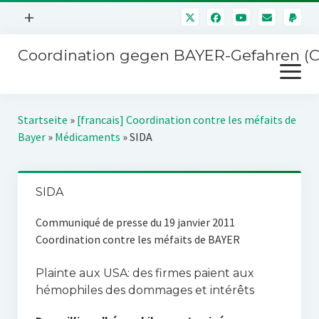
Menü
+
öffnen
Coordination gegen BAYER-Gefahren (
Mitmachen
Menü
Newsletter
öffnen
Presse
Kampagnen
Startseite
»
[francais] Coordination contre les méfaits de
Über uns
Bayer
»
Médicaments
»
SIDA
BAYER-Hauptversammlungen
Kontakt
Stichwort BAYER
Impressum
SIDA
Jahrestagung
Störfälle
Communiqué de presse du 19 janvier 2011
Coordination contre les méfaits de BAYER
SPENDEN
Plainte aux USA: des firmes paient aux
hémophiles des dommages et intérêts