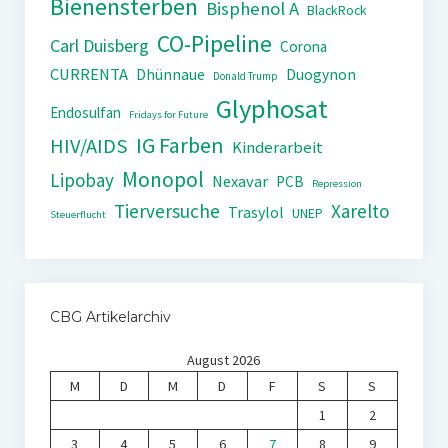
Bienensterben
Bisphenol A
BlackRock
CO-Pipeline
Carl Duisberg
Corona
CURRENTA
Dhünnaue
Duogynon
Donald Trump
Glyphosat
Endosulfan
Fridays for Future
IG Farben
HIV/AIDS
Kinderarbeit
Monopol
Lipobay
Nexavar
PCB
Repression
Tierversuche
Xarelto
Trasylol
UNEP
Steuerflucht
CBG Artikelarchiv
August 2026
M
D
M
D
F
S
S
1
2
3
4
5
6
7
8
9