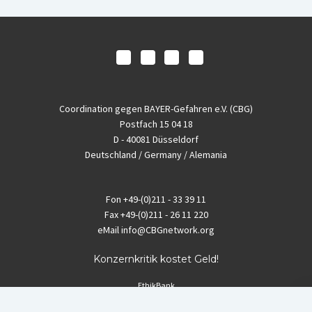
Coordination gegen BAYER-Gefahren e.V. (CBG)
Postfach 15 04 18
D - 40081 Düsseldorf
Deutschland / Germany / Alemania
Fon
+49-(0)211 - 33 39 11
Fax
+49-(0)211 - 26 11 220
eMail
info@CBGnetwork.org
Konzernkritik kostet Geld!
EthikBank
IBAN DE94 8309 4495 0003 1999 91
BIC GENODEF1ETK