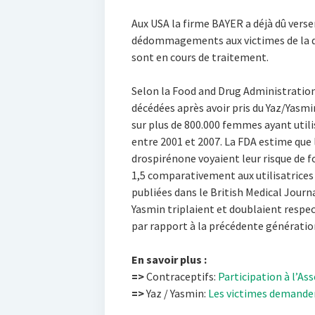
Aux USA la firme BAYER a déjà dû verser
dédommagements aux victimes de la dr
sont en cours de traitement.
Selon la Food and Drug Administratio
décédées après avoir pris du Yaz/Yasmi
sur plus de 800.000 femmes ayant util
entre 2001 et 2007. La FDA estime que 
drospirénone voyaient leur risque de f
1,5 comparativement aux utilisatrices 
publiées dans le British Medical Journ
Yasmin triplaient et doublaient resp
par rapport à la précédente génératio
En savoir plus :
=>
Contraceptifs:
Participation à l’A
=>
Yaz / Yasmin:
Les victimes demanden