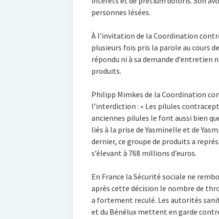
intérêts et de pretium doloris. Son a
personnes lésées.
À l’invitation de la Coordination con
plusieurs fois pris la parole au cours 
répondu ni à sa demande d’entretien ni
produits.
Philipp Mimkes de la Coordination con
l’interdiction : « Les pilules contrace
anciennes pilules le font aussi bien qu
liés à la prise de Yasminelle et de Yasm
dernier, ce groupe de produits a représ
s’élevant à 768 millions d’euros.
En France la Sécurité sociale ne rembou
après cette décision le nombre de th
a fortement reculé. Les autorités sani
et du Bénélux mettent en garde contre