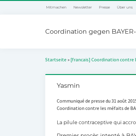
Mitmachen
Newsletter
Presse
Über uns
Coordination gegen BAYER-
Startseite
»
[francais] Coordination contre 
Yasmin
Communiqué de presse du 31 août 201
Coordination contre les méfaits de B
La pilule contraceptive qui accr
Premier procès intenté à B