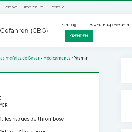
Kontakt
Impressum
Störfälle
Kampagnen
BAYER-Hauptversamml
Gefahren (CBG)
SPENDEN
les méfaits de Bayer
»
Médicaments
»
Yasmin
5
AYER
oît les risques de thrombose
AYER en Allemagne