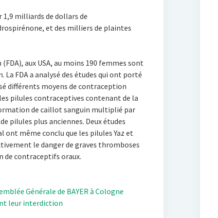
 1,9 milliards de dollars de
ospirénone, et des milliers de plaintes
n (FDA), aux USA, au moins 190 femmes sont
n. La FDA a analysé des études qui ont porté
isé différents moyens de contraception
les pilules contraceptives contenant de la
ormation de caillot sanguin multiplié par
de pilules plus anciennes. Deux études
al ont même conclu que les pilules Yaz et
ectivement le danger de graves thromboses
n de contraceptifs oraux.
ssemblée Générale de BAYER à Cologne
t leur interdiction