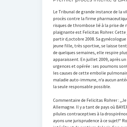
Le Tribunal de grande instance de la v
procès contre la firme pharmaceutiqu
risques de thrombose lié à la prise de 
plaignante est Felicitas Rohrer. Cette 
partir d‚octobre 2008. Sa gynécologue
jeune fille, très sportive, se laisse te
de quelques semaines, elle respire plus
apparaissent. En juillet 2009, après 
urgences et opérée : ses poumons sont
les causes de cette embolie pulmonaire
maladie auto-immune, n‘a aucun antécé
la seule responsable possible.
Commentaire de Felicitas Rohrer : „Je 
Allemagne. Il y a tant de pays où BAYER
pilules contraceptives à la drospiréno
ayons une jurisprudence à ce sujet!“ 