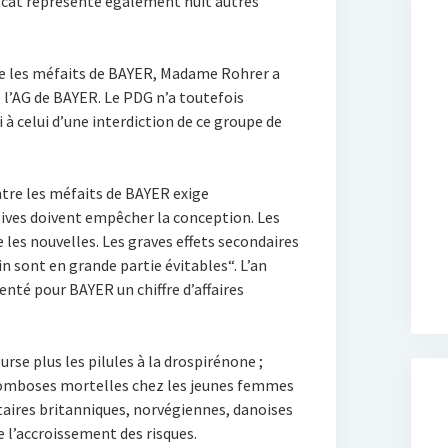
vocat représente également huit autres
tre les méfaits de BAYER, Madame Rohrer a
de l’AG de BAYER. Le PDG n’a toutefois
 à celui d’une interdiction de ce groupe de
tre les méfaits de BAYER exige
ptives doivent empêcher la conception. Les
e les nouvelles. Les graves effets secondaires
in sont en grande partie évitables“. L’an
enté pour BAYER un chiffre d’affaires
rse plus les pilules à la drospirénone ;
romboses mortelles chez les jeunes femmes
taires britanniques, norvégiennes, danoises
 l’accroissement des risques.