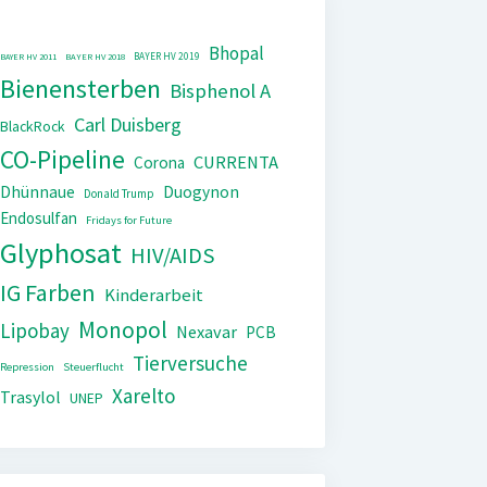
Bhopal
BAYER HV 2019
BAYER HV 2011
BAYER HV 2018
Bienensterben
Bisphenol A
Carl Duisberg
BlackRock
CO-Pipeline
CURRENTA
Corona
Dhünnaue
Duogynon
Donald Trump
Endosulfan
Fridays for Future
Glyphosat
HIV/AIDS
IG Farben
Kinderarbeit
Monopol
Lipobay
Nexavar
PCB
Tierversuche
Repression
Steuerflucht
Xarelto
Trasylol
UNEP