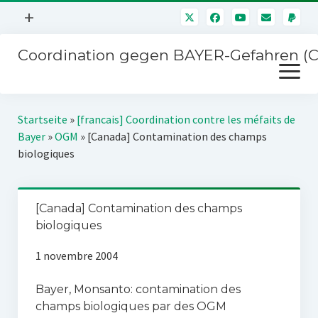
Menü
+
öffnen
Coordination gegen BAYER-Gefahren (
Mitmachen
Menü
Newsletter
öffnen
Presse
Kampagnen
Startseite
»
[francais] Coordination contre les méfaits de
Über uns
Bayer
»
OGM
»
[Canada] Contamination des champs
BAYER-Hauptversammlungen
biologiques
Kontakt
Stichwort BAYER
Impressum
Jahrestagung
[Canada] Contamination des champs
Störfälle
biologiques
SPENDEN
1 novembre 2004
Bayer, Monsanto: contamination des
champs biologiques par des OGM