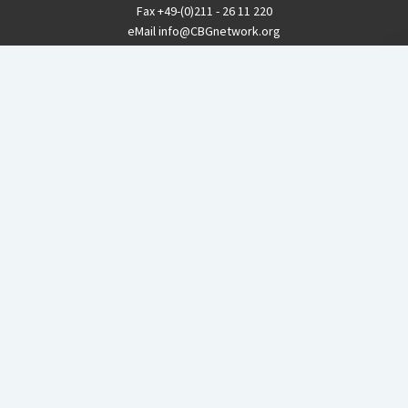
Fax
+49-(0)211 - 26 11 220
eMail
info@CBGnetwork.org
Konzernkritik kostet Geld!
EthikBank
IBAN DE94 8309 4495 0003 1999 91
BIC GENODEF1ETK
GLS-Bank
IBAN DE88 4306 0967 8016 5330 00
BIC GENODEM1GLS
Postfinance (Schweiz)
IBAN CH06 0900 0000 1578 8209 4
BIC POFICHBEXXX
Coordination gegen BAYER-Gefahren (CBG)
Startup Blog
von Compete Themes.