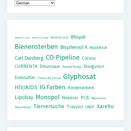
Bhopal
BAYER HV 2019
BAYER HV 2011
BAYER HV 2018
Bienensterben
Bisphenol A
BlackRock
CO-Pipeline
Carl Duisberg
Corona
CURRENTA
Dhünnaue
Duogynon
Donald Trump
Glyphosat
Endosulfan
Fridays for Future
IG Farben
HIV/AIDS
Kinderarbeit
Monopol
Lipobay
Nexavar
PCB
Repression
Tierversuche
Xarelto
Trasylol
UNEP
Steuerflucht