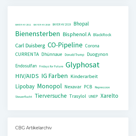
Bhopal
BAYER HV 2019
BAYER HV 2011
BAYER HV 2018
Bienensterben
Bisphenol A
BlackRock
CO-Pipeline
Carl Duisberg
Corona
CURRENTA
Dhünnaue
Duogynon
Donald Trump
Glyphosat
Endosulfan
Fridays for Future
IG Farben
HIV/AIDS
Kinderarbeit
Monopol
Lipobay
Nexavar
PCB
Repression
Tierversuche
Xarelto
Trasylol
UNEP
Steuerflucht
CBG Artikelarchiv