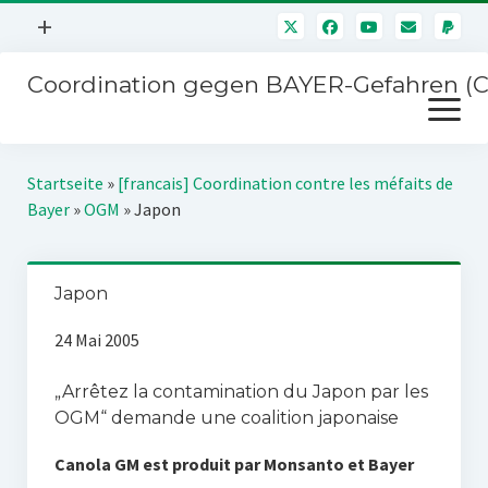
Menü
+
öffnen
Coordination gegen BAYER-Gefahren (
Mitmachen
Menü
Newsletter
öffnen
Presse
Kampagnen
Startseite
»
[francais] Coordination contre les méfaits de
Über uns
Bayer
»
OGM
»
Japon
BAYER-Hauptversammlungen
Kontakt
Stichwort BAYER
Impressum
Japon
Jahrestagung
Störfälle
24 Mai 2005
SPENDEN
„Arrêtez la contamination du Japon par les
OGM“ demande une coalition japonaise
Canola GM est produit par Monsanto et Bayer