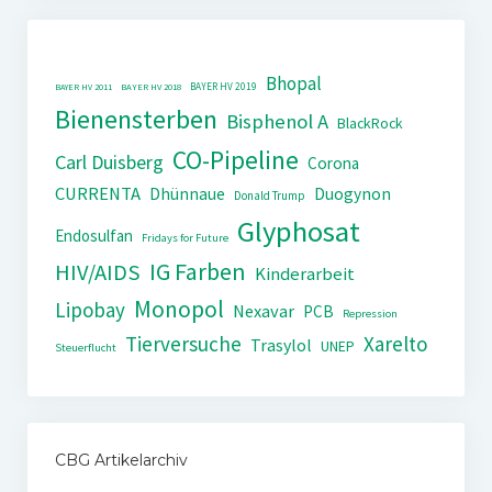
Bhopal
BAYER HV 2019
BAYER HV 2011
BAYER HV 2018
Bienensterben
Bisphenol A
BlackRock
CO-Pipeline
Carl Duisberg
Corona
CURRENTA
Dhünnaue
Duogynon
Donald Trump
Glyphosat
Endosulfan
Fridays for Future
IG Farben
HIV/AIDS
Kinderarbeit
Monopol
Lipobay
Nexavar
PCB
Repression
Tierversuche
Xarelto
Trasylol
UNEP
Steuerflucht
CBG Artikelarchiv