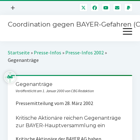
Menü
+
öffnen
Coordination gegen BAYER-Gefahren (
Mitmachen
Menü
Newsletter
öffnen
Presse
Kampagnen
Startseite
»
Presse-Infos
»
Presse-Infos 2002
»
Über uns
Gegenanträge
BAYER-Hauptversammlungen
Kontakt
Stichwort BAYER
Impressum
Gegenanträge
Jahrestagung
Veröffentlicht am 1. Januar 2000 von CBG Redaktion
Störfälle
Pressemitteilung vom 28. März 2002
SPENDEN
Kritische Aktionäre reichen Gegenanträge
zur BAYER-Hauptversammlung ein
Kritische Aktionäre der BAYER AG haben