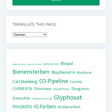
TRANSLATE THIS PAGE:
Bhopal
BAYER HV 2019
BAYER HV 2011
BAYER HV 2018
Bienensterben
Bisphenol A
BlackRock
CO-Pipeline
Carl Duisberg
Corona
CURRENTA
Dhünnaue
Duogynon
Donald Trump
Glyphosat
Endosulfan
Fridays for Future
IG Farben
HIV/AIDS
Kinderarbeit