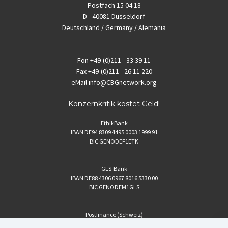
Postfach 15 04 18
D - 40081 Düsseldorf
Deutschland / Germany / Alemania
Fon
+49-(0)211 - 33 39 11
Fax
+49-(0)211 - 26 11 220
eMail
info@CBGnetwork.org
Konzernkritik kostet Geld!
EthikBank
IBAN DE94 8309 4495 0003 1999 91
BIC GENODEF1ETK
GLS-Bank
IBAN DE88 4306 0967 8016 5330 00
BIC GENODEM1GLS
Postfinance (Schweiz)
IBAN CH06 0900 0000 1578 8209 4