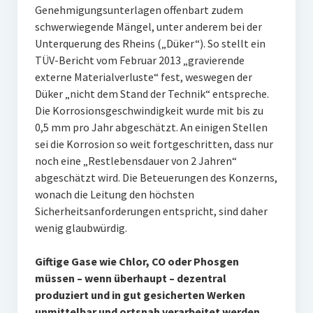
Genehmigungsunterlagen offenbart zudem
schwerwiegende Mängel, unter anderem bei der
Unterquerung des Rheins („Düker“). So stellt ein
TÜV-Bericht vom Februar 2013 „gravierende
externe Materialverluste“ fest, weswegen der
Düker „nicht dem Stand der Technik“ entspreche.
Die Korrosionsgeschwindigkeit wurde mit bis zu
0,5 mm pro Jahr abgeschätzt. An einigen Stellen
sei die Korrosion so weit fortgeschritten, dass nur
noch eine „Restlebensdauer von 2 Jahren“
abgeschätzt wird. Die Beteuerungen des Konzerns,
wonach die Leitung den höchsten
Sicherheitsanforderungen entspricht, sind daher
wenig glaubwürdig.
Giftige Gase wie Chlor, CO oder Phosgen
müssen – wenn überhaupt – dezentral
produziert und in gut gesicherten Werken
unmittelbar und ortsnah verarbeitet werden.