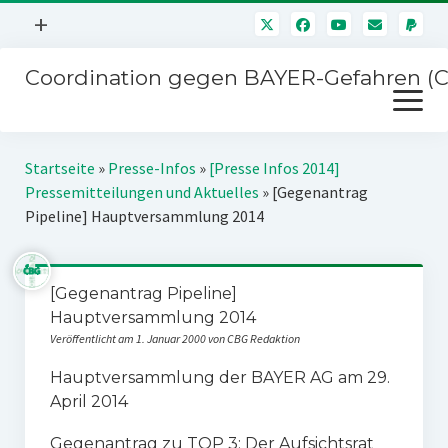
Menü
+
öffnen
Coordination gegen BAYER-Gefahren (
Mitmachen
Menü
Newsletter
öffnen
Presse
Kampagnen
Startseite
»
Presse-Infos
»
[Presse Infos 2014]
Über uns
Pressemitteilungen und Aktuelles
»
[Gegenantrag
BAYER-Hauptversammlungen
Pipeline] Hauptversammlung 2014
Kontakt
Stichwort BAYER
Impressum
Jahrestagung
[Gegenantrag Pipeline]
Störfälle
Hauptversammlung 2014
SPENDEN
Veröffentlicht am 1. Januar 2000 von CBG Redaktion
Hauptversammlung der BAYER AG am 29.
April 2014
Gegenantrag zu TOP 3: Der Aufsichtsrat