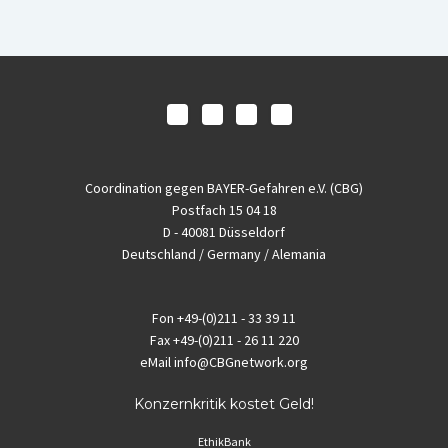
Coordination gegen BAYER-Gefahren e.V. (CBG)
Postfach 15 04 18
D - 40081 Düsseldorf
Deutschland / Germany / Alemania
Fon
+49-(0)211 - 33 39 11
Fax
+49-(0)211 - 26 11 220
eMail
info@CBGnetwork.org
Konzernkritik kostet Geld!
EthikBank