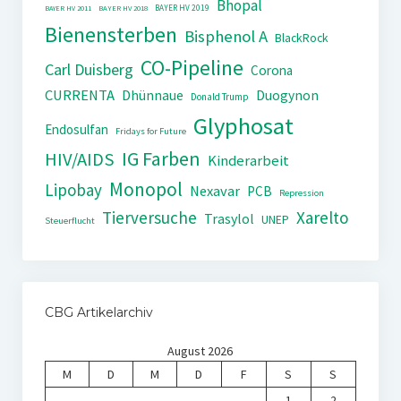
Bhopal
BAYER HV 2019
BAYER HV 2011
BAYER HV 2018
Bienensterben
Bisphenol A
BlackRock
CO-Pipeline
Carl Duisberg
Corona
CURRENTA
Dhünnaue
Duogynon
Donald Trump
Glyphosat
Endosulfan
Fridays for Future
IG Farben
HIV/AIDS
Kinderarbeit
Monopol
Lipobay
Nexavar
PCB
Repression
Tierversuche
Xarelto
Trasylol
UNEP
Steuerflucht
CBG Artikelarchiv
August 2026
M
D
M
D
F
S
S
1
2