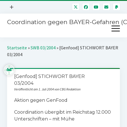
Menü
+
öffnen
Coordination gegen BAYER-Gefahren (
Mitmachen
Menü
Newsletter
öffnen
Presse
Kampagnen
Startseite
»
SWB 03/2004
»
[Genfood] STICHWORT BAYER
Über uns
03/2004
BAYER-Hauptversammlungen
Kontakt
Stichwort BAYER
Impressum
[Genfood] STICHWORT BAYER
Jahrestagung
03/2004
Störfälle
Veröffentlicht am 1. Juli 2004 von CBG Redaktion
SPENDEN
Aktion gegen GenFood
Coordination übergibt im Reichstag 12.000
Unterschriften – mit Mühe