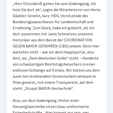
„Herr Ostendorff, gehen Sie zum Südeingang, ich
hole Sie dort ab“, sagte die Mitarbeiterin von Herta
Däubler-Gmelin, kurz: HDG, Vorsitzende des
Bundestagsausschusses für Landwirtschaft und
Ernährung. Zum Glück, habe ich gedacht, als ich
dort zusammen mit Janis Schmelzer, unserem
Historiker aus dem Beirat der COORDINATION
GEGEN BAYER-GEFAHREN (CBG) ankam. Denn hier
warteten nicht – wie vor dem Hauptportal, also
dort, wo „Dem deutschen Volke“ steht – Hunderte
von schaulustigen Reichstagsbesuchern in einer
endlosen Schlange auf Einlass. Wir hatten uns dort
zuvor bei strahlendem Sonnenschein wirksam in
Pose gesetzt, mit einem Transparent, auf dem
steht: „Stoppt BAYER-Gentechnik“.
Also, vor dem Südeingang. Hinter einer
Panzerglasscheibe sitzen blau-uniformierte
Sicherheitskräfte. „Hier kommt nur rein, wer