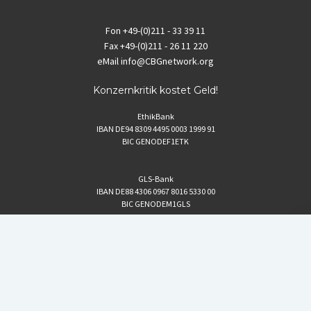
Fon
+49-(0)211 - 33 39 11
Fax
+49-(0)211 - 26 11 220
eMail
info@CBGnetwork.org
Konzernkritik kostet Geld!
EthikBank
IBAN DE94 8309 4495 0003 1999 91
BIC GENODEF1ETK
GLS-Bank
IBAN DE88 4306 0967 8016 5330 00
BIC GENODEM1GLS
Postfinance (Schweiz)
IBAN CH06 0900 0000 1578 8209 4
BIC POFICHBEXXX
Coordination gegen BAYER-Gefahren (CBG)