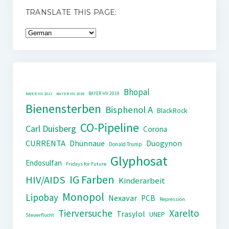
TRANSLATE THIS PAGE:
Bhopal
BAYER HV 2019
BAYER HV 2011
BAYER HV 2018
Bienensterben
Bisphenol A
BlackRock
CO-Pipeline
Carl Duisberg
Corona
CURRENTA
Dhünnaue
Duogynon
Donald Trump
Glyphosat
Endosulfan
Fridays for Future
IG Farben
HIV/AIDS
Kinderarbeit
Monopol
Lipobay
Nexavar
PCB
Repression
Tierversuche
Xarelto
Trasylol
UNEP
Steuerflucht