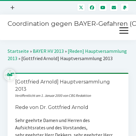
Menü
+
öffnen
Coordination gegen BAYER-Gefahren (
Mitmachen
Menü
Newsletter
öffnen
Presse
Kampagnen
Startseite
»
BAYER HV 2013
»
[Reden] Hauptversammlung
Über uns
2013
»
[Gottfried Arnold] Hauptversammlung 2013
BAYER-Hauptversammlungen
Kontakt
Stichwort BAYER
Impressum
[Gottfried Arnold] Hauptversammlung
Jahrestagung
2013
Störfälle
Veröffentlicht am 1. Januar 2000 von CBG Redaktion
SPENDEN
Rede von Dr. Gottfried Arnold
Sehr geehrte Damen und Herren des
Aufsichtsrates und des Vorstandes,
sehr geehrter Herr Dekkers, sehr geehrter Herr