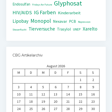
Glyphosat
Endosulfan
Fridays for Future
IG Farben
HIV/AIDS
Kinderarbeit
Monopol
Lipobay
Nexavar
PCB
Repression
Tierversuche
Xarelto
Trasylol
UNEP
Steuerflucht
CBG Artikelarchiv
August 2026
M
D
M
D
F
S
S
1
2
3
4
5
6
7
8
9
10
11
12
13
14
15
16
17
18
19
20
21
22
23
24
25
26
27
28
29
30