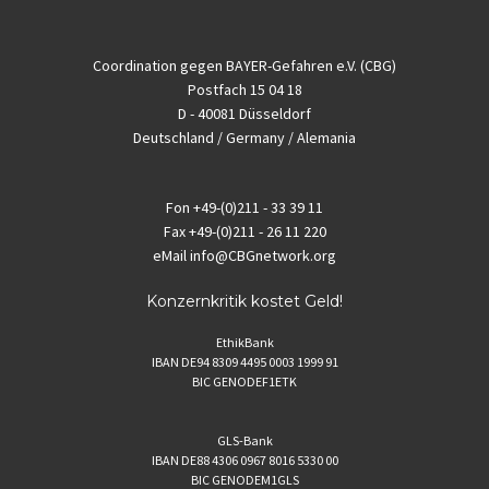
Coordination gegen BAYER-Gefahren e.V. (CBG)
Postfach 15 04 18
D - 40081 Düsseldorf
Deutschland / Germany / Alemania
Fon
+49-(0)211 - 33 39 11
Fax
+49-(0)211 - 26 11 220
eMail
info@CBGnetwork.org
Konzernkritik kostet Geld!
EthikBank
IBAN DE94 8309 4495 0003 1999 91
BIC GENODEF1ETK
GLS-Bank
IBAN DE88 4306 0967 8016 5330 00
BIC GENODEM1GLS