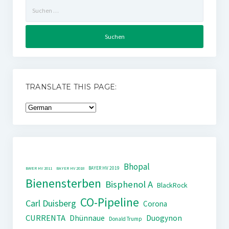
Suchen
nach:
TRANSLATE THIS PAGE:
Bhopal
BAYER HV 2019
BAYER HV 2011
BAYER HV 2018
Bienensterben
Bisphenol A
BlackRock
CO-Pipeline
Carl Duisberg
Corona
CURRENTA
Dhünnaue
Duogynon
Donald Trump