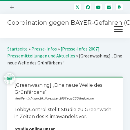
Menü
+
öffnen
Coordination gegen BAYER-Gefahren (
Mitmachen
Menü
Newsletter
öffnen
Presse
Kampagnen
Startseite
»
Presse-Infos
»
[Presse-Infos 2007]
Über uns
Pressemitteilungen und Aktuelles
»
[Greenwashing] „Eine
BAYER-Hauptversammlungen
neue Welle des Grünfärbens“
Kontakt
Stichwort BAYER
Impressum
Jahrestagung
[Greenwashing] „Eine neue Welle des
Störfälle
Grünfärbens“
SPENDEN
Veröffentlicht am 26. November 2007 von CBG Redaktion
LobbyControl stellt Studie zu Greenwash
in Zeiten des Klimawandels vor.
Studie online unter