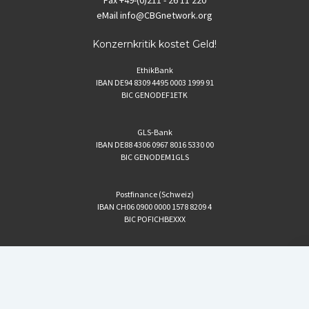
Fax
+49-(0)211 - 26 11 220
eMail
info@CBGnetwork.org
Konzernkritik kostet Geld!
EthikBank
IBAN DE94 8309 4495 0003 1999 91
BIC GENODEF1ETK
GLS-Bank
IBAN DE88 4306 0967 8016 5330 00
BIC GENODEM1GLS
Postfinance (Schweiz)
IBAN CH06 0900 0000 1578 8209 4
BIC POFICHBEXXX
Coordination gegen BAYER-Gefahren (CBG)
Startup Blog
von Compete Themes.