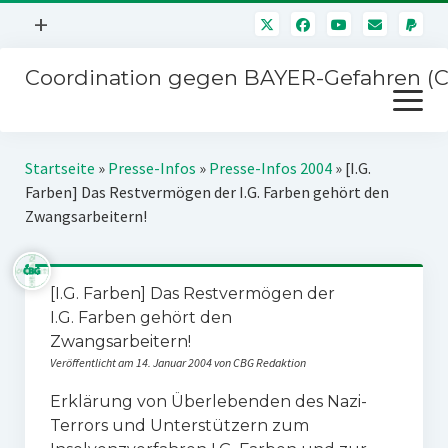
Menü
+
öffnen
Coordination gegen BAYER-Gefahren (
Mitmachen
Menü
Newsletter
öffnen
Presse
Kampagnen
Startseite
»
Presse-Infos
»
Presse-Infos 2004
»
[I.G.
Über uns
Farben] Das Restvermögen der I.G. Farben gehört den
BAYER-Hauptversammlungen
Zwangsarbeitern!
Kontakt
Stichwort BAYER
Impressum
Jahrestagung
[I.G. Farben] Das Restvermögen der
Störfälle
I.G. Farben gehört den
SPENDEN
Zwangsarbeitern!
Veröffentlicht am 14. Januar 2004 von CBG Redaktion
Erklärung von Überlebenden des Nazi-
Terrors und Unterstützern zum