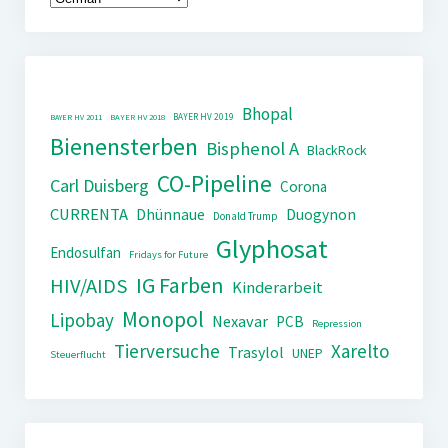
Bhopal
BAYER HV 2019
BAYER HV 2011
BAYER HV 2018
Bienensterben
Bisphenol A
BlackRock
CO-Pipeline
Carl Duisberg
Corona
CURRENTA
Dhünnaue
Duogynon
Donald Trump
Glyphosat
Endosulfan
Fridays for Future
IG Farben
HIV/AIDS
Kinderarbeit
Monopol
Lipobay
Nexavar
PCB
Repression
Tierversuche
Xarelto
Trasylol
UNEP
Steuerflucht