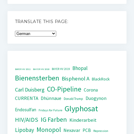
TRANSLATE THIS PAGE:
Bhopal
BAYER HV 2019
BAYER HV 2011
BAYER HV 2018
Bienensterben
Bisphenol A
BlackRock
CO-Pipeline
Carl Duisberg
Corona
CURRENTA
Dhünnaue
Duogynon
Donald Trump
Glyphosat
Endosulfan
Fridays for Future
IG Farben
HIV/AIDS
Kinderarbeit
Monopol
Lipobay
Nexavar
PCB
Repression