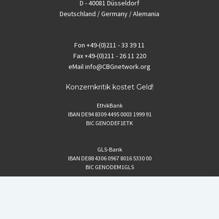
D - 40081 Düsseldorf
Deutschland / Germany / Alemania
Fon
+49-(0)211 - 33 39 11
Fax
+49-(0)211 - 26 11 220
eMail
info@CBGnetwork.org
Konzernkritik kostet Geld!
EthikBank
IBAN DE94 8309 4495 0003 1999 91
BIC GENODEF1ETK
GLS-Bank
IBAN DE88 4306 0967 8016 5330 00
BIC GENODEM1GLS
Postfinance (Schweiz)
IBAN CH06 0900 0000 1578 8209 4
BIC POFICHBEXXX