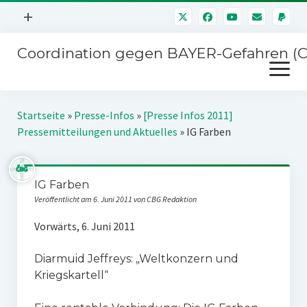
Menü
+
öffnen
Coordination gegen BAYER-Gefahren (
Mitmachen
Menü
Newsletter
öffnen
Presse
Kampagnen
Startseite
»
Presse-Infos
»
[Presse Infos 2011]
Über uns
Pressemitteilungen und Aktuelles
»
IG Farben
BAYER-Hauptversammlungen
Kontakt
Stichwort BAYER
Impressum
IG Farben
Jahrestagung
Veröffentlicht am 6. Juni 2011 von CBG Redaktion
Störfälle
Vorwärts, 6. Juni 2011
SPENDEN
Diarmuid Jeffreys: „Weltkonzern und
Kriegskartell“