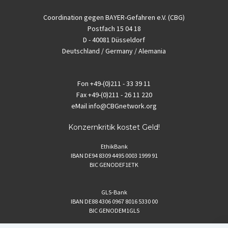
Coordination gegen BAYER-Gefahren e.V. (CBG)
Postfach 15 04 18
D - 40081 Düsseldorf
Deutschland / Germany / Alemania
Fon
+49-(0)211 - 33 39 11
Fax
+49-(0)211 - 26 11 220
eMail
info@CBGnetwork.org
Konzernkritik kostet Geld!
EthikBank
IBAN DE94 8309 4495 0003 1999 91
BIC GENODEF1ETK
GLS-Bank
IBAN DE88 4306 0967 8016 5330 00
BIC GENODEM1GLS