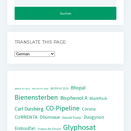
nach:
TRANSLATE THIS PAGE:
Bhopal
BAYER HV 2019
BAYER HV 2011
BAYER HV 2018
Bienensterben
Bisphenol A
BlackRock
CO-Pipeline
Carl Duisberg
Corona
CURRENTA
Dhünnaue
Duogynon
Donald Trump
Glyphosat
Endosulfan
Fridays for Future