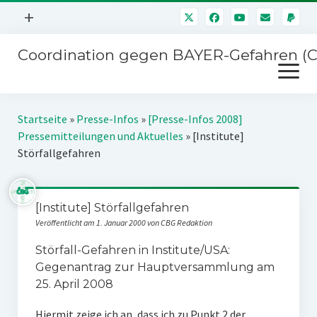
Menü
+
öffnen
Coordination gegen BAYER-Gefahren (
Mitmachen
Menü
Newsletter
öffnen
Presse
Kampagnen
Startseite
»
Presse-Infos
»
[Presse-Infos 2008]
Über uns
Pressemitteilungen und Aktuelles
»
[Institute]
BAYER-Hauptversammlungen
Störfallgefahren
Kontakt
Stichwort BAYER
Impressum
Jahrestagung
[Institute] Störfallgefahren
Störfälle
Veröffentlicht am 1. Januar 2000 von CBG Redaktion
SPENDEN
Störfall-Gefahren in Institute/USA:
Gegenantrag zur Hauptversammlung am
25. April 2008
Hiermit zeige ich an, dass ich zu Punkt 2 der