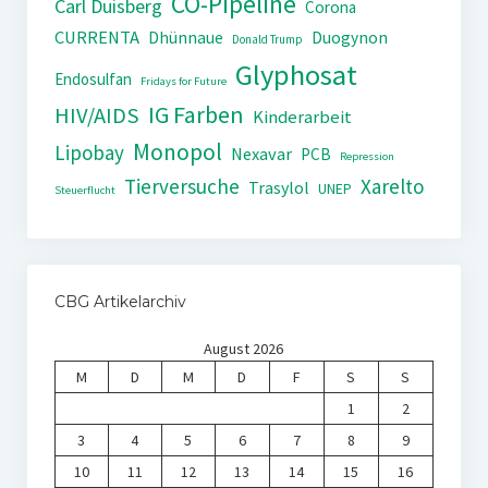
CO-Pipeline
Carl Duisberg
Corona
CURRENTA
Dhünnaue
Duogynon
Donald Trump
Glyphosat
Endosulfan
Fridays for Future
IG Farben
HIV/AIDS
Kinderarbeit
Monopol
Lipobay
Nexavar
PCB
Repression
Tierversuche
Xarelto
Trasylol
UNEP
Steuerflucht
CBG Artikelarchiv
August 2026
M
D
M
D
F
S
S
1
2
3
4
5
6
7
8
9
10
11
12
13
14
15
16