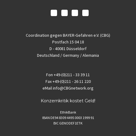
Coordination gegen BAYER-Gefahren e.V. (CBG)
Postfach 15 04 18
D - 40081 Düsseldorf
Deutschland / Germany / Alemania
Fon
+49-(0)211 - 33 39 11
Fax
+49-(0)211 - 26 11 220
eMail
info@CBGnetwork.org
Konzernkritik kostet Geld!
EthikBank
IBAN DE94 8309 4495 0003 1999 91
BIC GENODEF1ETK