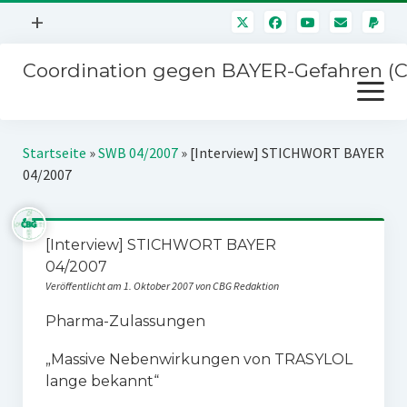
Menü
+
öffnen
Coordination gegen BAYER-Gefahren (
Mitmachen
Menü
Newsletter
öffnen
Presse
Kampagnen
Startseite
»
SWB 04/2007
»
[Interview] STICHWORT BAYER
Über uns
04/2007
BAYER-Hauptversammlungen
Kontakt
Stichwort BAYER
Impressum
[Interview] STICHWORT BAYER
Jahrestagung
04/2007
Störfälle
Veröffentlicht am 1. Oktober 2007 von CBG Redaktion
SPENDEN
Pharma-Zulassungen
„Massive Nebenwirkungen von TRASYLOL
lange bekannt“