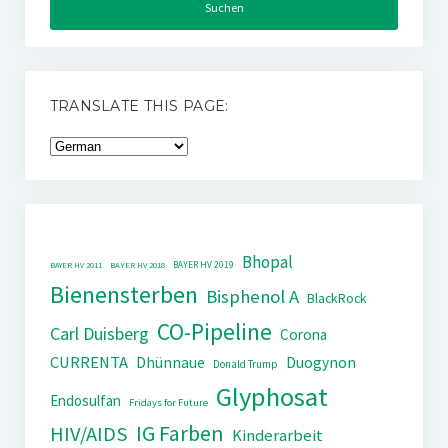
TRANSLATE THIS PAGE:
Bhopal
BAYER HV 2019
BAYER HV 2011
BAYER HV 2018
Bienensterben
Bisphenol A
BlackRock
CO-Pipeline
Carl Duisberg
Corona
CURRENTA
Dhünnaue
Duogynon
Donald Trump
Glyphosat
Endosulfan
Fridays for Future
IG Farben
HIV/AIDS
Kinderarbeit