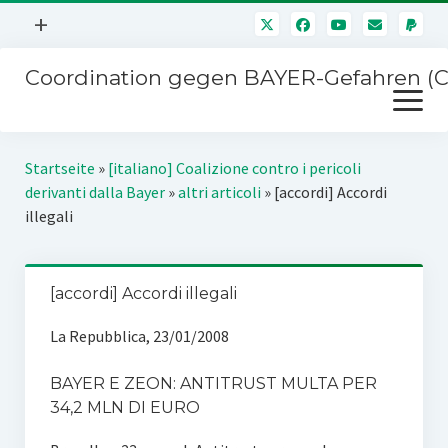
Menü
+
öffnen
Coordination gegen BAYER-Gefahren (
Mitmachen
Menü
Newsletter
öffnen
Presse
Kampagnen
Startseite
»
[italiano] Coalizione contro i pericoli
Über uns
derivanti dalla Bayer
»
altri articoli
»
[accordi] Accordi
BAYER-Hauptversammlungen
illegali
Kontakt
Stichwort BAYER
Impressum
Jahrestagung
[accordi] Accordi illegali
Störfälle
La Repubblica, 23/01/2008
SPENDEN
BAYER E ZEON: ANTITRUST MULTA PER
34,2 MLN DI EURO