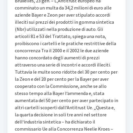
Bruxelles, 23 gen. – L‚Antitrust europeo ha
comminato un multa da 34,2 milioni di euro alle
aziende Bayer e Zeon per aver stipulato accordi
illeciti sui prezzi dei prodotti in gomma sintetica
(Nbr) utilizzati nella produzione di auto. Gli
articoli 81 e 53 del Trattato, spiega una nota,
proibiscono i cartelli e le pratiche restrittive della
concorrenza Tra il 2000 e il 2002 le due aziende
hanno concordato degli aumenti di prezzi
attraverso una serie di incontri e accordi illeciti.
Tuttavia le multe sono ridotte del 30 per cento per
la Zeon e del 20 per cento per la Bayer per aver
cooperato con la Commissione, anche se allo
stesso tempo alla Bayer l‘ammenda e‚ stata
aumentata del 50 per cento per aver partecipato in
altri cartelli scoperti dall‘Antitrust Ue. „Questa e‚
la quarta decisione in soli tre anni nel settore
dell‘industria sintetica – ha dichiarato il
commissario Ue alla Concorrenza Neelie Kroes –