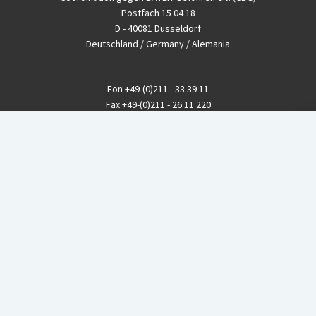
Postfach 15 04 18
D - 40081 Düsseldorf
Deutschland / Germany / Alemania
Fon
+49-(0)211 - 33 39 11
Fax
+49-(0)211 - 26 11 220
eMail
info@CBGnetwork.org
Konzernkritik kostet Geld!
EthikBank
IBAN DE94 8309 4495 0003 1999 91
BIC GENODEF1ETK
GLS-Bank
IBAN DE88 4306 0967 8016 5330 00
BIC GENODEM1GLS
Postfinance (Schweiz)
IBAN CH06 0900 0000 1578 8209 4