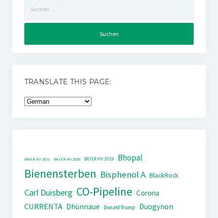
Suchen
nach:
TRANSLATE THIS PAGE:
Bhopal
BAYER HV 2019
BAYER HV 2011
BAYER HV 2018
Bienensterben
Bisphenol A
BlackRock
CO-Pipeline
Carl Duisberg
Corona
CURRENTA
Dhünnaue
Duogynon
Donald Trump