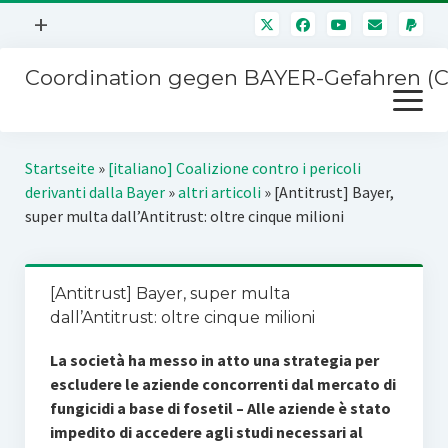
Menü
+
öffnen
Coordination gegen BAYER-Gefahren (
Mitmachen
Menü
Newsletter
öffnen
Presse
Kampagnen
Startseite
»
[italiano] Coalizione contro i pericoli
Über uns
derivanti dalla Bayer
»
altri articoli
»
[Antitrust] Bayer,
BAYER-Hauptversammlungen
super multa dall’Antitrust: oltre cinque milioni
Kontakt
Stichwort BAYER
Impressum
Jahrestagung
[Antitrust] Bayer, super multa
Störfälle
dall’Antitrust: oltre cinque milioni
SPENDEN
La società ha messo in atto una strategia per
escludere le aziende concorrenti dal mercato di
fungicidi a base di fosetil – Alle aziende è stato
impedito di accedere agli studi necessari al