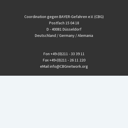
Coordination gegen BAYER-Gefahren e.V. (CBG)
Postfach 15 04 18
D - 40081 Düsseldorf
Deutschland / Germany / Alemania
Fon
+49-(0)211 - 33 39 11
Fax
+49-(0)211 - 26 11 220
eMail
info@CBGnetwork.org
Konzernkritik kostet Geld!
EthikBank
IBAN DE94 8309 4495 0003 1999 91
BIC GENODEF1ETK
GLS-Bank
IBAN DE88 4306 0967 8016 5330 00
BIC GENODEM1GLS