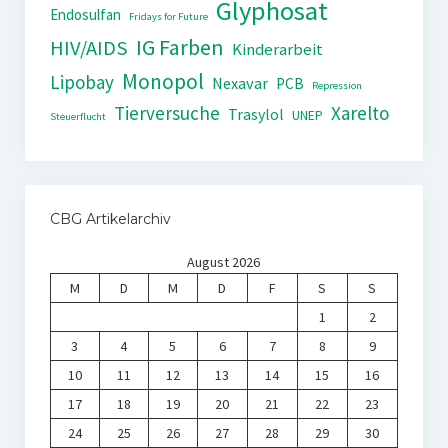
Glyphosat
Endosulfan
Fridays for Future
IG Farben
HIV/AIDS
Kinderarbeit
Monopol
Lipobay
Nexavar
PCB
Repression
Tierversuche
Xarelto
Trasylol
UNEP
Steuerflucht
CBG Artikelarchiv
August 2026
M
D
M
D
F
S
S
1
2
3
4
5
6
7
8
9
10
11
12
13
14
15
16
17
18
19
20
21
22
23
24
25
26
27
28
29
30