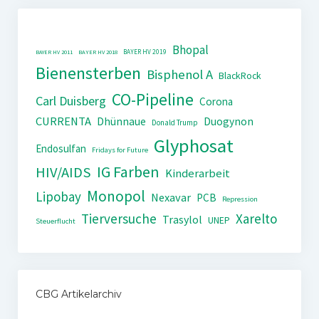
Bhopal
BAYER HV 2019
BAYER HV 2011
BAYER HV 2018
Bienensterben
Bisphenol A
BlackRock
CO-Pipeline
Carl Duisberg
Corona
CURRENTA
Dhünnaue
Duogynon
Donald Trump
Glyphosat
Endosulfan
Fridays for Future
IG Farben
HIV/AIDS
Kinderarbeit
Monopol
Lipobay
Nexavar
PCB
Repression
Tierversuche
Xarelto
Trasylol
UNEP
Steuerflucht
CBG Artikelarchiv