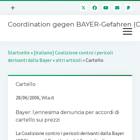
Menü
+
öffnen
Coordination gegen BAYER-Gefahren (
Mitmachen
Menü
Newsletter
öffnen
Presse
Kampagnen
Startseite
»
[italiano] Coalizione contro i pericoli
Über uns
derivanti dalla Bayer
»
altri articoli
»
Cartello
BAYER-Hauptversammlungen
Kontakt
Stichwort BAYER
Impressum
Cartello
Jahrestagung
Störfälle
28/06/2006, Vita.it
SPENDEN
Bayer: l‚ennesima denuncia per accordi di
cartello sui prezzi
La Coalizione contro i pericoli derivanti dalla Bayer