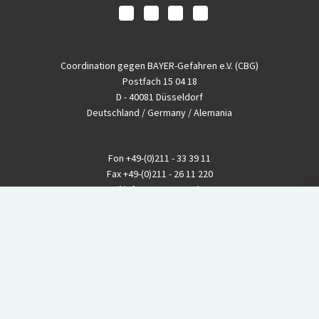
Coordination gegen BAYER-Gefahren e.V. (CBG)
Postfach 15 04 18
D - 40081 Düsseldorf
Deutschland / Germany / Alemania
Fon
+49-(0)211 - 33 39 11
Fax
+49-(0)211 - 26 11 220
eMail
info@CBGnetwork.org
Konzernkritik kostet Geld!
EthikBank
IBAN DE94 8309 4495 0003 1999 91
BIC GENODEF1ETK
GLS-Bank