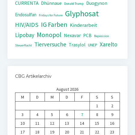
CURRENTA
Dhünnaue
Duogynon
Donald Trump
Glyphosat
Endosulfan
Fridays for Future
IG Farben
HIV/AIDS
Kinderarbeit
Monopol
Lipobay
Nexavar
PCB
Repression
Tierversuche
Xarelto
Trasylol
UNEP
Steuerflucht
CBG Artikelarchiv
August 2026
M
D
M
D
F
S
S
1
2
3
4
5
6
7
8
9
10
11
12
13
14
15
16
17
18
19
20
21
22
23