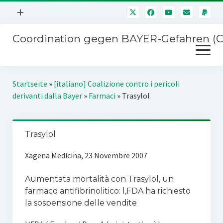
Menü
+
öffnen
Coordination gegen BAYER-Gefahren (
Mitmachen
Menü
Newsletter
öffnen
Presse
Kampagnen
Startseite
»
[italiano] Coalizione contro i pericoli
Über uns
derivanti dalla Bayer
»
Farmaci
»
Trasylol
BAYER-Hauptversammlungen
Kontakt
Stichwort BAYER
Impressum
Trasylol
Jahrestagung
Störfälle
Xagena Medicina, 23 Novembre 2007
SPENDEN
Aumentata mortalità con Trasylol, un
farmaco antifibrinolitico: l‚FDA ha richiesto
la sospensione delle vendite