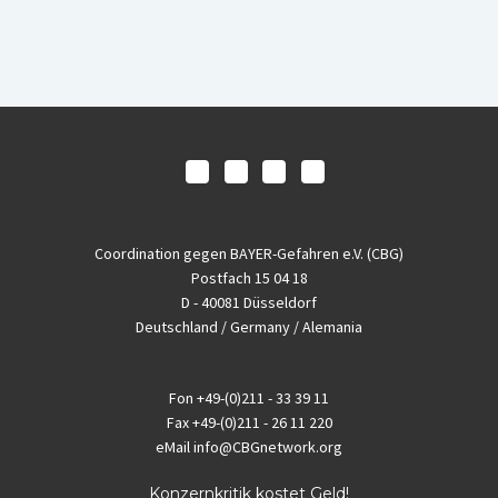
Coordination gegen BAYER-Gefahren e.V. (CBG)
Postfach 15 04 18
D - 40081 Düsseldorf
Deutschland / Germany / Alemania
Fon
+49-(0)211 - 33 39 11
Fax
+49-(0)211 - 26 11 220
eMail
info@CBGnetwork.org
Konzernkritik kostet Geld!