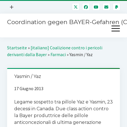
Menü
+
öffnen
Coordination gegen BAYER-Gefahren (
Mitmachen
Menü
Newsletter
öffnen
Presse
Kampagnen
Startseite
»
[italiano] Coalizione contro i pericoli
Über uns
derivanti dalla Bayer
»
Farmaci
»
Yasmin / Yaz
BAYER-Hauptversammlungen
Kontakt
Stichwort BAYER
Impressum
Yasmin / Yaz
Jahrestagung
Störfälle
17 Giugno 2013
SPENDEN
Legame sospetto tra pillole Yaz e Yasmin, 23
decessi in Canada. Due class action contro
la Bayer produttrice delle pillole
anticoncezionali di ultima generazione