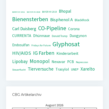
Bhopal
BAYER HV 2019
BAYER HV 2011
BAYER HV 2018
Bienensterben
Bisphenol A
BlackRock
CO-Pipeline
Carl Duisberg
Corona
CURRENTA
Dhünnaue
Duogynon
Donald Trump
Glyphosat
Endosulfan
Fridays for Future
IG Farben
HIV/AIDS
Kinderarbeit
Monopol
Lipobay
Nexavar
PCB
Repression
Tierversuche
Xarelto
Trasylol
UNEP
Steuerflucht
CBG Artikelarchiv
August 2026