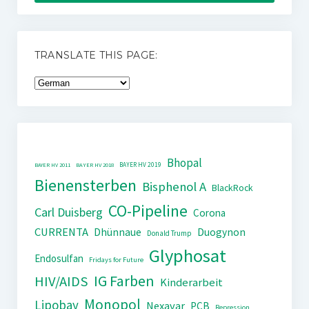
TRANSLATE THIS PAGE:
Bhopal
BAYER HV 2019
BAYER HV 2011
BAYER HV 2018
Bienensterben
Bisphenol A
BlackRock
CO-Pipeline
Carl Duisberg
Corona
CURRENTA
Dhünnaue
Duogynon
Donald Trump
Glyphosat
Endosulfan
Fridays for Future
IG Farben
HIV/AIDS
Kinderarbeit
Monopol
Lipobay
Nexavar
PCB
Repression