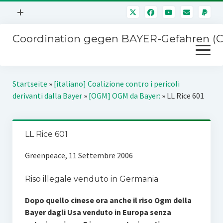
Menü
+
öffnen
Coordination gegen BAYER-Gefahren (
Mitmachen
Menü
Newsletter
öffnen
Presse
Kampagnen
Startseite
»
[italiano] Coalizione contro i pericoli
Über uns
derivanti dalla Bayer
»
[OGM] OGM da Bayer:
»
LL Rice 601
BAYER-Hauptversammlungen
Kontakt
Stichwort BAYER
Impressum
LL Rice 601
Jahrestagung
Störfälle
Greenpeace, 11 Settembre 2006
SPENDEN
Riso illegale venduto in Germania
Dopo quello cinese ora anche il riso Ogm della
Bayer dagli Usa venduto in Europa senza