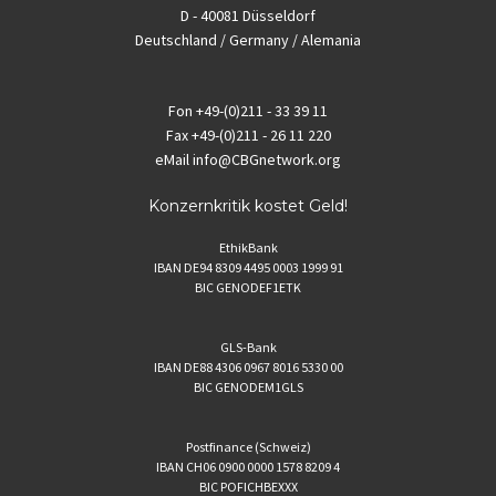
D - 40081 Düsseldorf
Deutschland / Germany / Alemania
Fon
+49-(0)211 - 33 39 11
Fax
+49-(0)211 - 26 11 220
eMail
info@CBGnetwork.org
Konzernkritik kostet Geld!
EthikBank
IBAN DE94 8309 4495 0003 1999 91
BIC GENODEF1ETK
GLS-Bank
IBAN DE88 4306 0967 8016 5330 00
BIC GENODEM1GLS
Postfinance (Schweiz)
IBAN CH06 0900 0000 1578 8209 4
BIC POFICHBEXXX