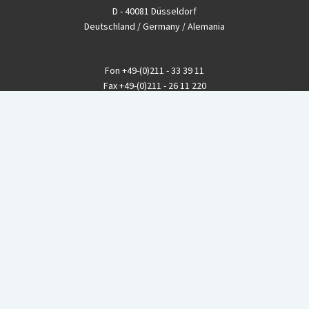
D - 40081 Düsseldorf
Deutschland / Germany / Alemania
Fon
+49-(0)211 - 33 39 11
Fax
+49-(0)211 - 26 11 220
eMail
info@CBGnetwork.org
Konzernkritik kostet Geld!
EthikBank
IBAN DE94 8309 4495 0003 1999 91
BIC GENODEF1ETK
GLS-Bank
IBAN DE88 4306 0967 8016 5330 00
BIC GENODEM1GLS
Postfinance (Schweiz)
IBAN CH06 0900 0000 1578 8209 4
BIC POFICHBEXXX