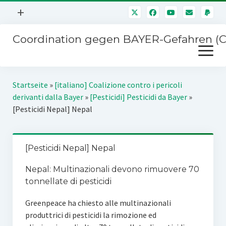
Menü
+
öffnen
Coordination gegen BAYER-Gefahren (
Mitmachen
Menü
Newsletter
öffnen
Presse
Kampagnen
Startseite
»
[italiano] Coalizione contro i pericoli
Über uns
derivanti dalla Bayer
»
[Pesticidi] Pesticidi da Bayer
»
BAYER-Hauptversammlungen
[Pesticidi Nepal] Nepal
Kontakt
Stichwort BAYER
Impressum
Jahrestagung
[Pesticidi Nepal] Nepal
Störfälle
Nepal: Multinazionali devono rimuovere 70
SPENDEN
tonnellate di pesticidi
Greenpeace ha chiesto alle multinazionali
produttrici di pesticidi la rimozione ed