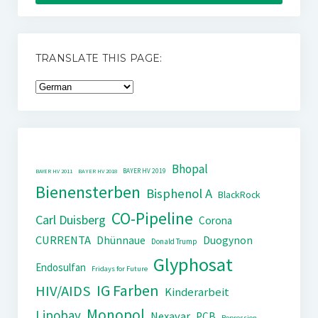
TRANSLATE THIS PAGE:
Bhopal
BAYER HV 2019
BAYER HV 2011
BAYER HV 2018
Bienensterben
Bisphenol A
BlackRock
CO-Pipeline
Carl Duisberg
Corona
CURRENTA
Dhünnaue
Duogynon
Donald Trump
Glyphosat
Endosulfan
Fridays for Future
IG Farben
HIV/AIDS
Kinderarbeit
Monopol
Lipobay
Nexavar
PCB
Repression