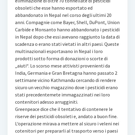
eliminazione di oltre 70 tonnellate di pesticidi
obsoleti che esse hanno esportato ed
abbandonato in Nepal nel corso degli ultimi 20
anni. Compagnie come Bayer, Shell, DuPont, Union
Carbide e Monsanto hanno abbandonato i pesticidi
in Nepal dopo che essi avevano raggiunto la data di
scadenza o erano stati vietati in altri paesi. Queste
multinazionali esportavano in Nepal i loro
prodotti sotto forma di donazioni o scorte di
„aiuti“. Lo scorso mese attivisti provenienti da
India, Germania e Gran Bretagna hanno passato 2
settimane vicino Kathmandu cercando di rendere
sicuro un vecchio magazzino dove i pesticidi erano
stati precedentemete immagazzinati nei loro
contenitori adesso arrugginiti.
Greenpeace dice che il tentativo di contenere le
riserve dei pesticidi obsoleti e‚ andato a buon fine.
L‘operazione mirava a mettere al sicuro i veleni nei
cotenitori per prepararli al trasporto verso i paesi