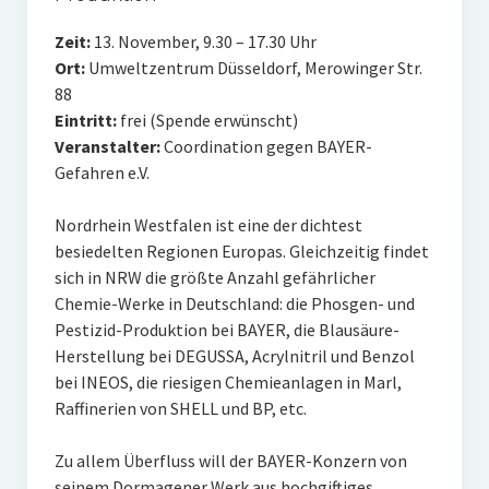
Zeit:
13. November, 9.30 – 17.30 Uhr
Ort:
Umweltzentrum Düsseldorf, Merowinger Str.
88
Eintritt:
frei (Spende erwünscht)
Veranstalter:
Coordination gegen BAYER-
Gefahren e.V.
Nordrhein Westfalen ist eine der dichtest
besiedelten Regionen Europas. Gleichzeitig findet
sich in NRW die größte Anzahl gefährlicher
Chemie-Werke in Deutschland: die Phosgen- und
Pestizid-Produktion bei BAYER, die Blausäure-
Herstellung bei DEGUSSA, Acrylnitril und Benzol
bei INEOS, die riesigen Chemieanlagen in Marl,
Raffinerien von SHELL und BP, etc.
Zu allem Überfluss will der BAYER-Konzern von
seinem Dormagener Werk aus hochgiftiges