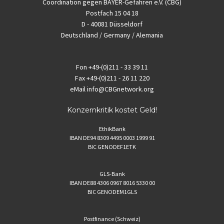
Coordination gegen BAYER-Gefahren e.V. (CBG)
Postfach 15 04 18
D - 40081 Düsseldorf
Deutschland / Germany / Alemania
Fon
+49-(0)211 - 33 39 11
Fax
+49-(0)211 - 26 11 220
eMail
info@CBGnetwork.org
Konzernkritik kostet Geld!
EthikBank
IBAN DE94 8309 4495 0003 1999 91
BIC GENODEF1ETK
GLS-Bank
IBAN DE88 4306 0967 8016 5330 00
BIC GENODEM1GLS
Postfinance (Schweiz)