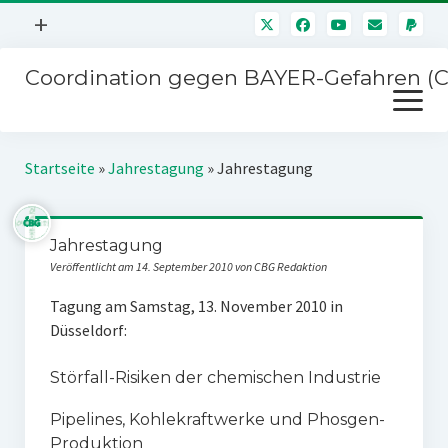
Menü
+
öffnen
Coordination gegen BAYER-Gefahren (
Mitmachen
Menü
Newsletter
öffnen
Presse
Kampagnen
Startseite
»
Jahrestagung
»
Jahrestagung
Über uns
BAYER-Hauptversammlungen
Kontakt
Jahrestagung
Stichwort BAYER
Impressum
Veröffentlicht am 14. September 2010 von CBG Redaktion
Jahrestagung
Störfälle
Tagung am Samstag, 13. November 2010 in
Düsseldorf:
SPENDEN
Störfall-Risiken der chemischen Industrie
Pipelines, Kohlekraftwerke und Phosgen-
Produktion