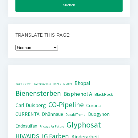
TRANSLATE THIS PAGE:
Bhopal
BAYER HV 2019
BAYER HV 2011
BAYER HV 2018
Bienensterben
Bisphenol A
BlackRock
CO-Pipeline
Carl Duisberg
Corona
CURRENTA
Dhünnaue
Duogynon
Donald Trump
Glyphosat
Endosulfan
Fridays for Future
IG Farben
HIV/AIDS
Kinderarbeit