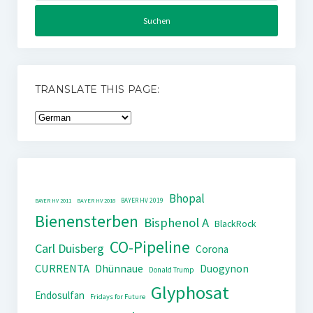
TRANSLATE THIS PAGE:
Bhopal
BAYER HV 2019
BAYER HV 2011
BAYER HV 2018
Bienensterben
Bisphenol A
BlackRock
CO-Pipeline
Carl Duisberg
Corona
CURRENTA
Dhünnaue
Duogynon
Donald Trump
Glyphosat
Endosulfan
Fridays for Future