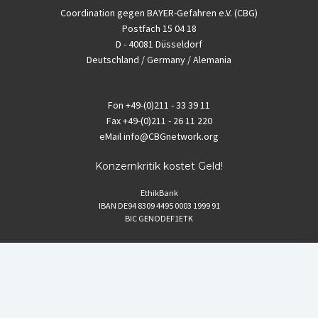
Coordination gegen BAYER-Gefahren e.V. (CBG)
Postfach 15 04 18
D - 40081 Düsseldorf
Deutschland / Germany / Alemania
Fon
+49-(0)211 - 33 39 11
Fax
+49-(0)211 - 26 11 220
eMail
info@CBGnetwork.org
Konzernkritik kostet Geld!
EthikBank
IBAN DE94 8309 4495 0003 1999 91
BIC GENODEF1ETK
GLS-Bank
IBAN DE88 4306 0967 8016 5330 00
BIC GENODEM1GLS