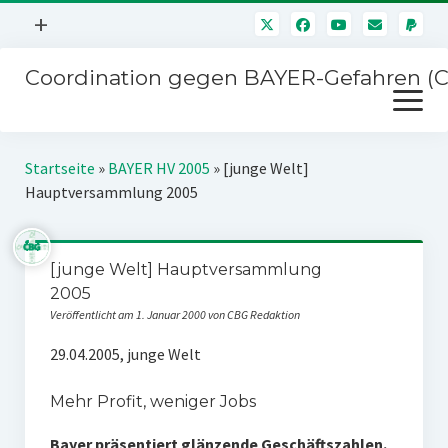
Menü
+
öffnen
Coordination gegen BAYER-Gefahren (
Mitmachen
Menü
Newsletter
öffnen
Presse
Kampagnen
Startseite
»
BAYER HV 2005
»
[junge Welt]
Über uns
Hauptversammlung 2005
BAYER-Hauptversammlungen
Kontakt
Stichwort BAYER
Impressum
[junge Welt] Hauptversammlung
Jahrestagung
2005
Störfälle
Veröffentlicht am 1. Januar 2000 von CBG Redaktion
SPENDEN
29.04.2005, junge Welt
Mehr Profit, weniger Jobs
Bayer präsentiert glänzende Geschäftszahlen.