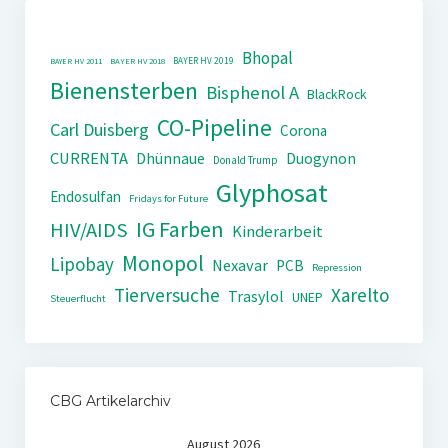
Bhopal
BAYER HV 2019
BAYER HV 2011
BAYER HV 2018
Bienensterben
Bisphenol A
BlackRock
CO-Pipeline
Carl Duisberg
Corona
CURRENTA
Dhünnaue
Duogynon
Donald Trump
Glyphosat
Endosulfan
Fridays for Future
IG Farben
HIV/AIDS
Kinderarbeit
Monopol
Lipobay
Nexavar
PCB
Repression
Tierversuche
Xarelto
Trasylol
UNEP
Steuerflucht
CBG Artikelarchiv
August 2026