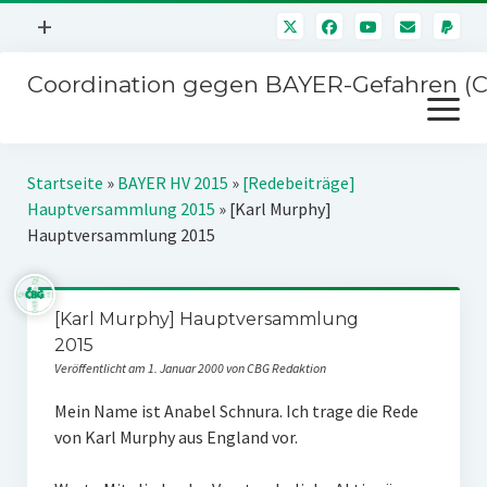
Menü
+
öffnen
Coordination gegen BAYER-Gefahren (
Mitmachen
Menü
Newsletter
öffnen
Presse
Kampagnen
Startseite
»
BAYER HV 2015
»
[Redebeiträge]
Über uns
Hauptversammlung 2015
»
[Karl Murphy]
BAYER-Hauptversammlungen
Hauptversammlung 2015
Kontakt
Stichwort BAYER
Impressum
Jahrestagung
[Karl Murphy] Hauptversammlung
Störfälle
2015
SPENDEN
Veröffentlicht am 1. Januar 2000 von CBG Redaktion
Mein Name ist Anabel Schnura. Ich trage die Rede
von Karl Murphy aus England vor.