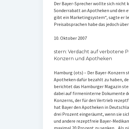
Der Bayer-Sprecher wollte sich nicht
Sonderrabatt an Apotheken und den e
gibt ein Marketingsystem“, sagte er l
Preisabsprachen habe das jedoch überh
10. Oktober 2007
stern: Verdacht auf verbotene 
Konzern und Apotheken
Hamburg (ots) – Der Bayer-Konzern st
Apotheken dafür bezahlt zu haben, den
berichtet das Hamburger Magazin ster
dabei auf firmeninterne Dokumente de
Konzerns, der für den Vertrieb rezept
hat Bayer den Apotheken in Deutschla
drei Prozent eingeräumt, wenn sie sich 
und andere rezeptfreie Bayer-Medika
maximal 20 Prozent zu senken. „Als n