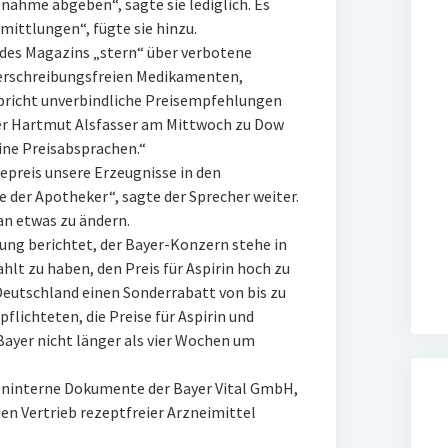
ahme abgeben“, sagte sie lediglich. Es
mittlungen“, fügte sie hinzu.
des Magazins „stern“ über verbotene
erschreibungsfreien Medikamenten,
richt unverbindliche Preisempfehlungen
er Hartmut Alsfasser am Mittwoch zu Dow
eine Preisabsprachen.“
preis unsere Erzeugnisse in den
ne der Apotheker“, sagte der Sprecher weiter.
an etwas zu ändern.
ung berichtet, der Bayer-Konzern stehe in
hlt zu haben, den Preis für Aspirin hoch zu
Deutschland einen Sonderrabatt von bis zu
flichteten, die Preise für Aspirin und
ayer nicht länger als vier Wochen um
rmeninterne Dokumente der Bayer Vital GmbH,
den Vertrieb rezeptfreier Arzneimittel