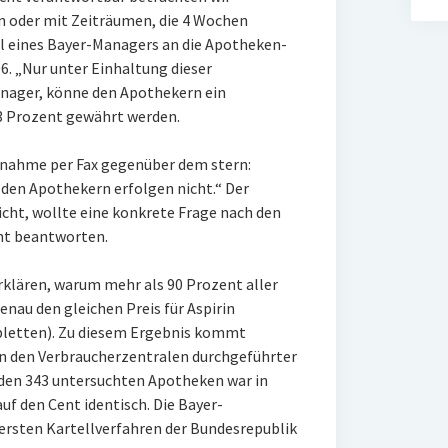
n oder mit Zeiträumen, die 4 Wochen
ail eines Bayer-Managers an die Apotheken-
. „Nur unter Einhaltung dieser
anager, könne den Apothekern ein
3 Prozent gewährt werden.
ngnahme per Fax gegenüber dem stern:
 den Apothekern erfolgen nicht.“ Der
cht, wollte eine konkrete Frage nach den
cht beantworten.
rklären, warum mehr als 90 Prozent aller
enau den gleichen Preis für Aspirin
abletten). Zu diesem Ergebnis kommt
on den Verbraucherzentralen durchgeführter
den 343 untersuchten Apotheken war in
auf den Cent identisch. Die Bayer-
rsten Kartellverfahren der Bundesrepublik