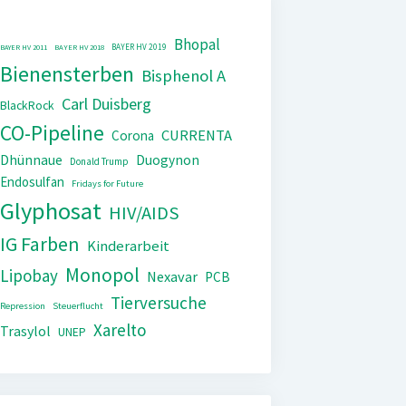
Bhopal
BAYER HV 2019
BAYER HV 2011
BAYER HV 2018
Bienensterben
Bisphenol A
Carl Duisberg
BlackRock
CO-Pipeline
CURRENTA
Corona
Dhünnaue
Duogynon
Donald Trump
Endosulfan
Fridays for Future
Glyphosat
HIV/AIDS
IG Farben
Kinderarbeit
Monopol
Lipobay
Nexavar
PCB
Tierversuche
Repression
Steuerflucht
Xarelto
Trasylol
UNEP