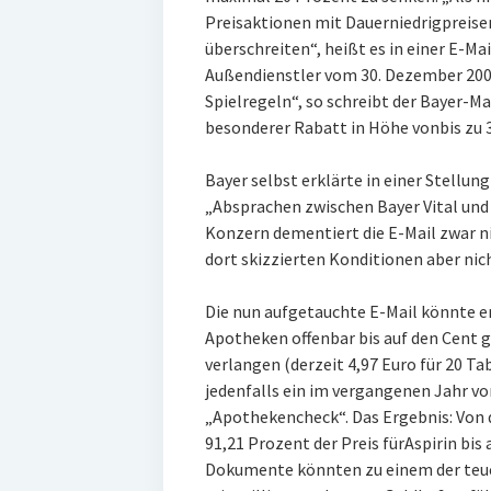
Preisaktionen mit Dauerniedrigpreise
überschreiten“, heißt es in einer E-M
Außendienstler vom 30. Dezember 2006
Spielregeln“, so schreibt der Bayer-M
besonderer Rabatt in Höhe vonbis zu 
Bayer selbst erklärte in einer Stellu
„Absprachen zwischen Bayer Vital und
Konzern dementiert die E-Mail zwar ni
dort skizzierten Konditionen aber ni
Die nun aufgetauchte E-Mail könnte e
Apotheken offenbar bis auf den Cent g
verlangen (derzeit 4,97 Euro für 20 T
jedenfalls ein im vergangenen Jahr v
„Apothekencheck“. Das Ergebnis: Von 
91,21 Prozent der Preis fürAspirin bis 
Dokumente könnten zu einem der teue