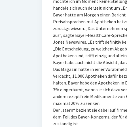
möchte ich im Moment keine Stellungn
handele sich auch derzeit nicht um „Er
Bayer hatte am Morgen einen Bericht 
Preisabsprachen mit Apotheken bei v
zurückgewiesen. „Das Unternehmen sp
aus“, sagte Bayer-HealthCare-Sprech
Jones Newswires. „Es trifft definitiv k
„Die Entscheidung, zu welchem Abgabe
Apotheken sind, trifft einzig und allei
Bayer habe auch nicht die Absicht, dar
Das Magazin hatte in einer Vorabmeld
Verdacht, 11.000 Apotheken dafür beza
halten. Bayer habe den Apotheken in 
3% eingeräumt, wenn sie sich dazu verp
andere rezeptfreie Medikamente von B
maximal 20% zu senken.
Der „stern“ bezieht sie dabei auf fi
dem Teil des Bayer-Konzerns, der für 
zuständig ist.