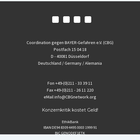
Coordination gegen BAYER-Gefahren e.V. (CBG)
Postfach 15 04 18
D - 40081 Düsseldorf
Deutschland / Germany / Alemania
Fon
+49-(0)211 - 33 39 11
Fax
+49-(0)211 - 26 11 220
eMail
info@CBGnetwork.org
Konzernkritik kostet Geld!
EthikBank
IBAN DE94 8309 4495 0003 1999 91
BIC GENODEF1ETK