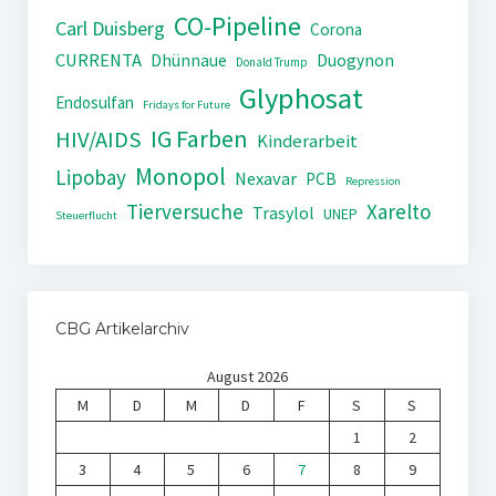
CO-Pipeline
Carl Duisberg
Corona
CURRENTA
Dhünnaue
Duogynon
Donald Trump
Glyphosat
Endosulfan
Fridays for Future
IG Farben
HIV/AIDS
Kinderarbeit
Monopol
Lipobay
Nexavar
PCB
Repression
Tierversuche
Xarelto
Trasylol
UNEP
Steuerflucht
CBG Artikelarchiv
August 2026
M
D
M
D
F
S
S
1
2
3
4
5
6
7
8
9