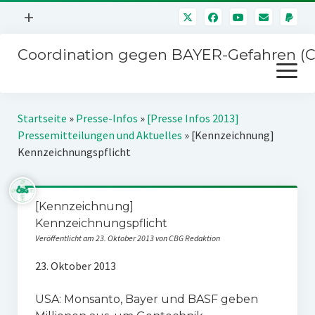
Menü
+
öffnen
Coordination gegen BAYER-Gefahren (
Mitmachen
Menü
Newsletter
öffnen
Presse
Kampagnen
Startseite
»
Presse-Infos
»
[Presse Infos 2013]
Über uns
Pressemitteilungen und Aktuelles
»
[Kennzeichnung]
BAYER-Hauptversammlungen
Kennzeichnungspflicht
Kontakt
Stichwort BAYER
Impressum
Jahrestagung
[Kennzeichnung]
Störfälle
Kennzeichnungspflicht
SPENDEN
Veröffentlicht am 23. Oktober 2013 von CBG Redaktion
23. Oktober 2013
USA: Monsanto, Bayer und BASF geben