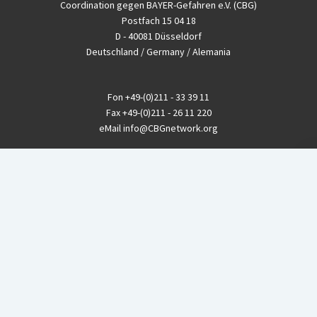
Coordination gegen BAYER-Gefahren e.V. (CBG)
Postfach 15 04 18
D - 40081 Düsseldorf
Deutschland / Germany / Alemania
Fon
+49-(0)211 - 33 39 11
Fax
+49-(0)211 - 26 11 220
eMail
info@CBGnetwork.org
Konzernkritik kostet Geld!
EthikBank
IBAN DE94 8309 4495 0003 1999 91
BIC GENODEF1ETK
GLS-Bank
IBAN DE88 4306 0967 8016 5330 00
BIC GENODEM1GLS
Postfinance (Schweiz)