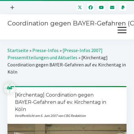
Menü
+
öffnen
Coordination gegen BAYER-Gefahren (
Mitmachen
Menü
Newsletter
öffnen
Presse
Kampagnen
Startseite
»
Presse-Infos
»
[Presse-Infos 2007]
Über uns
Pressemitteilungen und Aktuelles
»
[Kirchentag]
BAYER-Hauptversammlungen
Coordination gegen BAYER-Gefahren auf ev. Kirchentag in
Kontakt
Köln
Stichwort BAYER
Impressum
Jahrestagung
Störfälle
[Kirchentag] Coordination gegen
SPENDEN
BAYER-Gefahren auf ev. Kirchentag in
Köln
Veröffentlicht am 6. Juni 2007 von CBG Redaktion