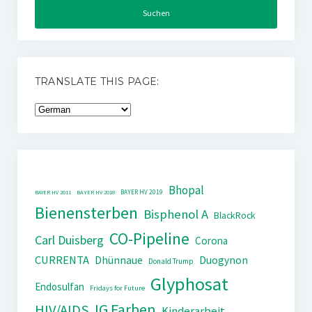
TRANSLATE THIS PAGE:
Bhopal
BAYER HV 2019
BAYER HV 2011
BAYER HV 2018
Bienensterben
Bisphenol A
BlackRock
CO-Pipeline
Carl Duisberg
Corona
CURRENTA
Dhünnaue
Duogynon
Donald Trump
Glyphosat
Endosulfan
Fridays for Future
IG Farben
HIV/AIDS
Kinderarbeit