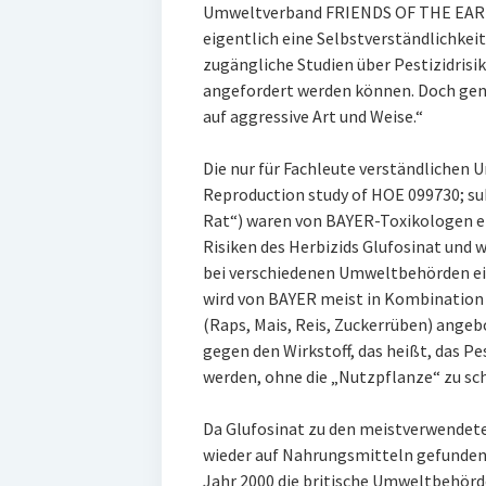
Umweltverband FRIENDS OF THE EARTH.
eigentlich eine Selbstverständlichkeit 
zugängliche Studien über Pestizidris
angefordert werden können. Doch gena
auf aggressive Art und Weise.“
Die nur für Fachleute verständlichen 
Reproduction study of HOE 099730; su
Rat“) waren von BAYER-Toxikologen ers
Risiken des Herbizids Glufosinat und
bei verschiedenen Umweltbehörden ein
wird von BAYER meist in Kombination
(Raps, Mais, Reis, Zuckerrüben) angeb
gegen den Wirkstoff, das heißt, das P
werden, ohne die „Nutzpflanze“ zu sc
Da Glufosinat zu den meistverwendet
wieder auf Nahrungsmitteln gefunden
Jahr 2000 die britische Umweltbehörde 