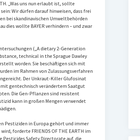
 „Was uns nun erlaubt ist, sollte
sein: Wir dürfen darauf hinweisen, dass frei
iken bei skandinavischen Umweltbehörden
u dies wollte BAYER verhindern – und zwar
Untersuchungen („A dietary 2-Generation
bstance, technical in the Sprague Dawley
tellt worden. Sie beschäftigen sich mit
 wurden im Rahmen von Zulassungsverfahren
gereicht. Der Unkraut-Killer Glufosinat
 mit gentechnisch verändertem Saatgut
oten. Die Gen-Pflanzen sind resistent
estizid kann in großen Mengen verwendet
hädigen.
en Pestiziden in Europa gehört und immer
 wird, forderte FRIENDS OF THE EARTH im
Pesticides Safety Directorate auf, die