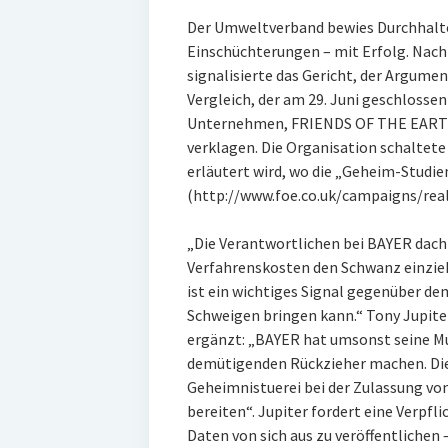
Der Umweltverband bewies Durchhalt
Einschüchterungen – mit Erfolg. N
signalisierte das Gericht, der Argume
Vergleich, der am 29. Juni geschlossen
Unternehmen, FRIENDS OF THE EARTH i
verklagen. Die Organisation schaltete 
erläutert wird, wo die „Geheim-Studi
(http://www.foe.co.uk/campaigns/rea
„Die Verantwortlichen bei BAYER dacht
Verfahrenskosten den Schwanz einziehe
ist ein wichtiges Signal gegenüber de
Schweigen bringen kann.“ Tony Jupit
ergänzt: „BAYER hat umsonst seine Mu
demütigenden Rückzieher machen. Dies 
Geheimnistuerei bei der Zulassung vo
bereiten“. Jupiter fordert eine Verpfli
Daten von sich aus zu veröffentlichen