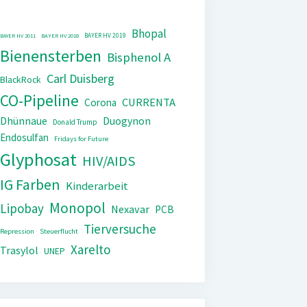
Bhopal
BAYER HV 2019
BAYER HV 2011
BAYER HV 2018
Bienensterben
Bisphenol A
Carl Duisberg
BlackRock
CO-Pipeline
CURRENTA
Corona
Dhünnaue
Duogynon
Donald Trump
Endosulfan
Fridays for Future
Glyphosat
HIV/AIDS
IG Farben
Kinderarbeit
Monopol
Lipobay
Nexavar
PCB
Tierversuche
Repression
Steuerflucht
Xarelto
Trasylol
UNEP