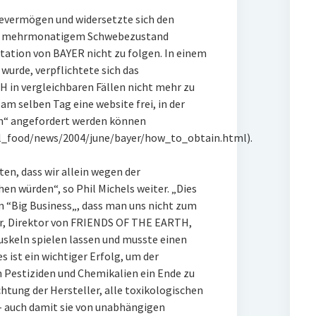
evermögen und widersetzte sich den
ach mehrmonatigem Schwebezustand
ntation von BAYER nicht zu folgen. In einem
 wurde, verpflichtete sich das
n vergleichbaren Fällen nicht mehr zu
am selben Tag eine website frei, in der
en“ angefordert werden können
l_food/news/2004/june/bayer/how_to_obtain.html).
en, dass wir allein wegen der
n würden“, so Phil Michels weiter. „Dies
m “Big Business„, dass man uns nicht zum
er, Direktor von FRIENDS OF THE EARTH,
skeln spielen lassen und musste einen
ist ein wichtiger Erfolg, um der
n Pestiziden und Chemikalien ein Ende zu
chtung der Hersteller, alle toxikologischen
 – auch damit sie von unabhängigen