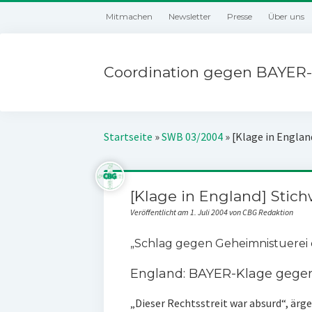
Mitmachen
Newsletter
Presse
Über uns
Coordination gegen BAYER-
Startseite
»
SWB 03/2004
»
[Klage in Engla
[Klage in England] Stic
Veröffentlicht am 1. Juli 2004 von CBG Redaktion
„Schlag gegen Geheimnistuerei
England: BAYER-Klage gegen
„Dieser Rechtsstreit war absurd“, ärge