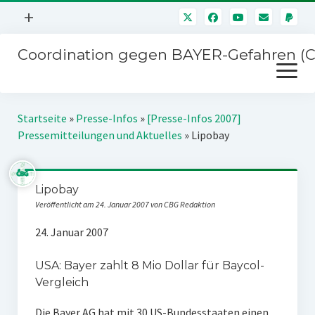
Menü
+
öffnen
Coordination gegen BAYER-Gefahren (
Mitmachen
Menü
Newsletter
öffnen
Presse
Kampagnen
Startseite
»
Presse-Infos
»
[Presse-Infos 2007]
Über uns
Pressemitteilungen und Aktuelles
»
Lipobay
BAYER-Hauptversammlungen
Kontakt
Stichwort BAYER
Impressum
Lipobay
Jahrestagung
Veröffentlicht am 24. Januar 2007 von CBG Redaktion
Störfälle
24. Januar 2007
SPENDEN
USA: Bayer zahlt 8 Mio Dollar für Baycol-
Vergleich
Die Bayer AG hat mit 30 US-Bundesstaaten einen