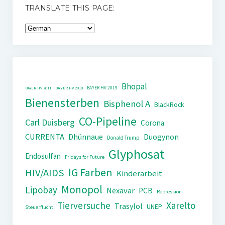
TRANSLATE THIS PAGE:
Bhopal
BAYER HV 2019
BAYER HV 2011
BAYER HV 2018
Bienensterben
Bisphenol A
BlackRock
CO-Pipeline
Carl Duisberg
Corona
CURRENTA
Dhünnaue
Duogynon
Donald Trump
Glyphosat
Endosulfan
Fridays for Future
IG Farben
HIV/AIDS
Kinderarbeit
Monopol
Lipobay
Nexavar
PCB
Repression
Tierversuche
Xarelto
Trasylol
UNEP
Steuerflucht