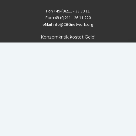
Fon
+49-(0)211 - 33 39 11
Fax
+49-(0)211 - 26 11 220
eMail
info@CBGnetwork.org
Konzernkritik kostet Geld!
EthikBank
IBAN DE94 8309 4495 0003 1999 91
BIC GENODEF1ETK
GLS-Bank
IBAN DE88 4306 0967 8016 5330 00
BIC GENODEM1GLS
Postfinance (Schweiz)
IBAN CH06 0900 0000 1578 8209 4
BIC POFICHBEXXX
Coordination gegen BAYER-Gefahren (CBG)