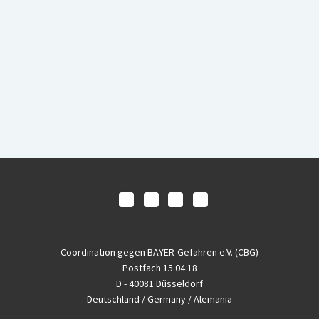
Coordination gegen BAYER-Gefahren e.V. (CBG)
Postfach 15 04 18
D - 40081 Düsseldorf
Deutschland / Germany / Alemania